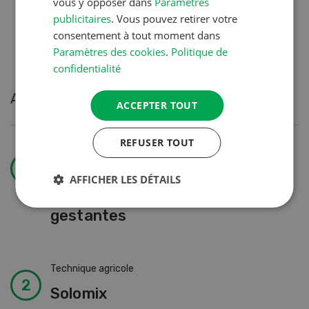
vous y opposer dans
Paramètres
4
of 4
publicitaires
. Vous pouvez retirer votre
consentement à tout moment dans
Paramètres des cookies
.
Politique de
confidentialité
Articles les plus lus
ACCEPTER TOUT
REFUSER TOUT
Production animale
Belles et
AFFICHER LES DÉTAILS
bien
gestantes
Technique agricole
Solomix