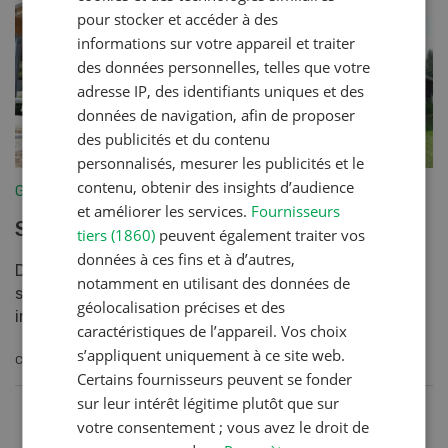
pour stocker et accéder à des
informations sur votre appareil et traiter
des données personnelles, telles que votre
adresse IP, des identifiants uniques et des
données de navigation, afin de proposer
des publicités et du contenu
personnalisés, mesurer les publicités et le
contenu, obtenir des insights d’audience
Gestion
et améliorer les services.
Fournisseurs
Soixante projets soutenus
tiers (1860)
peuvent également traiter vos
données à ces fins et à d’autres,
Depuis fin 2016, la Fondation Albert Koechlin (AKS) a
notamment en utilisant des données de
soutenu soixante projets d'entreprises agricoles
géolocalisation précises et des
innovantes.
caractéristiques de l’appareil. Vos choix
s’appliquent uniquement à ce site web.
CONTINUER À LIRE
Certains fournisseurs peuvent se fonder
sur leur intérêt légitime plutôt que sur
votre consentement ; vous avez le droit de