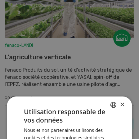
fenaco-LANDI
L'agriculture verticale
fenaco Produits du sol, unité d'activité stratégique de
fenaco société coopérative, et YASAI, spin-off de
l‘EPFZ, réalisent ensemble une usine pilote d'agr...
CONTINUER À LIRE
×
Utilisation responsable de
vos données
GERMAN
Nous et nos partenaires utilisons des
FRENCH
cookies et des technologies similaires