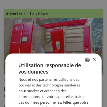
Advertorial – Lely News
×
Utilisation responsable de
vos données
GERMAN
Nous et nos partenaires utilisons des
Technique agricole
FRENCH
cookies et des technologies similaires
Lely Astronaut A5 – 2 générations
pour stocker et accéder à des
d’avance
informations sur votre appareil et traiter
des données personnelles, telles que votre
En lançant le développement de son Astronaut en