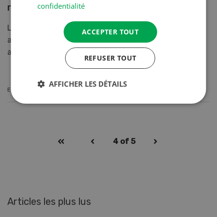
confidentialité
robots de traite
Les systèmes de traite automatique optimisés de GEA
ACCEPTER TOUT
apportent des avantages économiques et écologiques
aux exploitations laitières.
REFUSER TOUT
AFFICHER LES DÉTAILS
EN SAVOIR PLUS
4
of 5
Articles les plus lus