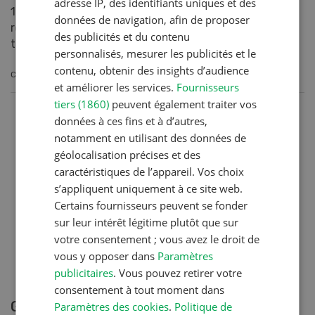
adresse IP, des identifiants uniques et des
1982, Lely a posé la première pierre de la traite
données de navigation, afin de proposer
robotisée. Depuis plusieurs décennies, les robots de
des publicités et du contenu
trai...
personnalisés, mesurer les publicités et le
contenu, obtenir des insights d’audience
CONTINUER À LIRE
et améliorer les services.
Fournisseurs
tiers (1860)
peuvent également traiter vos
données à ces fins et à d’autres,
notamment en utilisant des données de
géolocalisation précises et des
caractéristiques de l’appareil. Vos choix
s’appliquent uniquement à ce site web.
Certains fournisseurs peuvent se fonder
sur leur intérêt légitime plutôt que sur
votre consentement ; vous avez le droit de
vous y opposer dans
Paramètres
publicitaires
. Vous pouvez retirer votre
consentement à tout moment dans
GEA présente une nouvelle génération de
Paramètres des cookies
.
Politique de