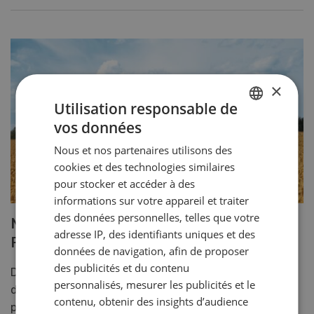
×
Utilisation responsable de
vos données
GERMAN
Nous et nos partenaires utilisons des
FRENCH
cookies et des technologies similaires
pour stocker et accéder à des
informations sur votre appareil et traiter
des données personnelles, telles que votre
Nouveautés moissonneuses-batteuses
adresse IP, des identifiants uniques et des
Fendt
données de navigation, afin de proposer
des publicités et du contenu
Des machines fiables haut de gamme qui se
personnalisés, mesurer les publicités et le
distinguent par des évolutions et des améliorations
contenu, obtenir des insights d’audience
permanentes. La Fendt Ideal, modèle de l’année 2022,