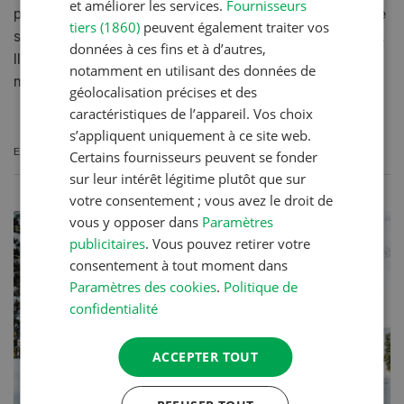
et améliorer les services.
Fournisseurs
propose des options supplémentaires aussi bien pour le
tiers (1860)
peuvent également traiter vos
système de guidage que pour la répartition de la paille.
données à ces fins et à d’autres,
Il y a aussi du nouveau dans la gamme des
notamment en utilisant des données de
moissonneuses-batteuses à secoueurs Fendt.
géolocalisation précises et des
caractéristiques de l’appareil. Vos choix
s’appliquent uniquement à ce site web.
EN SAVOIR PLUS
Certains fournisseurs peuvent se fonder
sur leur intérêt légitime plutôt que sur
votre consentement ; vous avez le droit de
vous y opposer dans
Paramètres
publicitaires
. Vous pouvez retirer votre
consentement à tout moment dans
Paramètres des cookies
.
Politique de
confidentialité
ACCEPTER TOUT