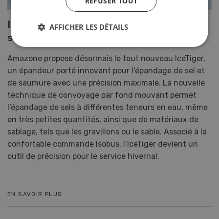
REFUSER TOUT
IceTiger – Davantage de précision en
AFFICHER LES DÉTAILS
service hivernal
Amazone propose désormais le tout nouveau IceTiger,
un épandeur porté innovant pour l'épandage de sel et
de saumure avec une précision maximale. La nouvelle
technique de convoyage par fond mouvant permet
l’épandage de sels à différentes teneurs en eau, même
en très petites quantités, ainsi que de matériaux de
sablage, tels que les gravillons ou le sable. Associé à la
confortable commande Isobus, l’IceTiger devient un
outil de précision pour le service hivernal.
EN SAVOIR PLUS