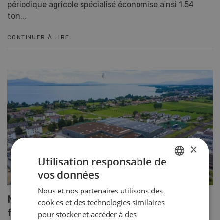
périodique agricole spécialisé économise ainsi 1.54
ton...
CONTINUER À LIRE
×
Utilisation responsable de
vos données
GERMAN
Nous et nos partenaires utilisons des
FRENCH
Mise en service d’une nouvelle halle
cookies et des technologies similaires
frigorifique à Perroy
pour stocker et accéder à des