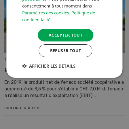
consentement à tout moment dans
Paramètres des cookies
.
Politique de
confidentialité
ACCEPTER TOUT
REFUSER TOUT
fenaco-LANDI
AFFICHER LES DÉTAILS
Exercice 2019 réussi pour fenaco
En 2019, le produit net de fenaco société coopérative a
augmenté de 3,5 % pour s’établir à CHF 7,0 Mrd. fenaco
a réalisé un résultat d’exploitation (EBIT)...
CONTINUER À LIRE