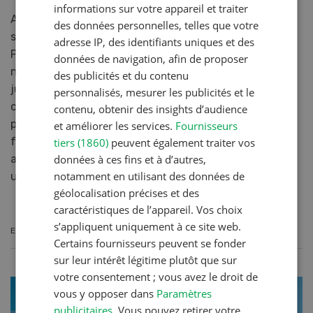
informations sur votre appareil et traiter
Au début du mois de septembre, fenaco Produits du
des données personnelles, telles que votre
sol a mis en service un nouvel entrepôt frigorifique à
adresse IP, des identifiants uniques et des
Perroy (VD) pour les fruits à pépins et les fruits à
données de navigation, afin de proposer
noyau. Cette installation moderne, qui peut stocker
des publicités et du contenu
jusqu’à 2750 tonnes de fruits, apporte une
personnalisés, mesurer les publicités et le
contribution importante en vue de la disponibilité de
contenu, obtenir des insights d’audience
pommes et de poires locales tout au long de l’année.
et améliorer les services.
Fournisseurs
fenaco investit ainsi dans l’agriculture et l’industrie
tiers (1860)
peuvent également traiter vos
données à ces fins et à d’autres,
alimentaire suisses et étend sa présence sur La Côte,
notamment en utilisant des données de
une région de production importante.
géolocalisation précises et des
caractéristiques de l’appareil. Vos choix
s’appliquent uniquement à ce site web.
EN SAVOIR PLUS
Certains fournisseurs peuvent se fonder
sur leur intérêt légitime plutôt que sur
votre consentement ; vous avez le droit de
vous y opposer dans
Paramètres
publicitaires
. Vous pouvez retirer votre