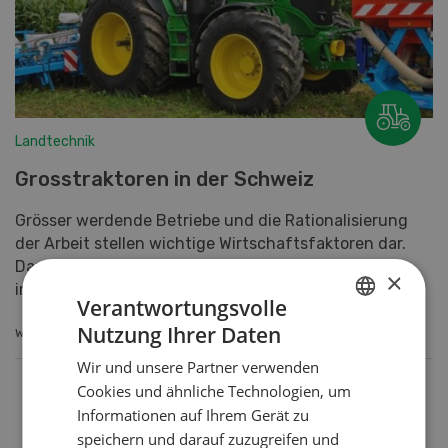
Landtechnik
Grosstraktoren in der Schweiz
Grösser werdende Betriebe und die Rationalisierung
der Arbeit stellen wichtige Wirtschaftsfaktoren dar.
Damit gehen eine stärkere Mechanisierung und
×
immer...
Verantwortungsvolle
Nutzung Ihrer Daten
WEITERLESEN
GERMAN
Wir und unsere Partner verwenden
FRENCH
Cookies und ähnliche Technologien, um
Informationen auf Ihrem Gerät zu
speichern und darauf zuzugreifen und
16
of 16