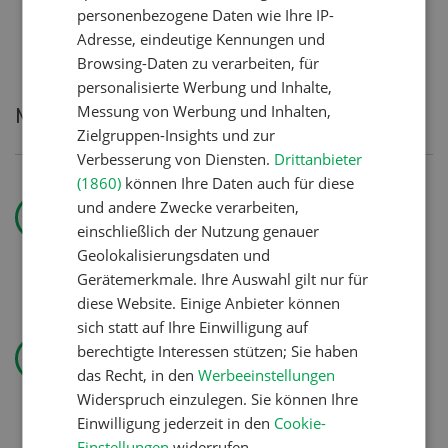
personenbezogene Daten wie Ihre IP-
Adresse, eindeutige Kennungen und
Browsing-Daten zu verarbeiten, für
personalisierte Werbung und Inhalte,
Messung von Werbung und Inhalten,
Meistgelesene Artikel
Zielgruppen-Insights und zur
Verbesserung von Diensten.
Drittanbieter
(1860)
können Ihre Daten auch für diese
Nutztiere
und andere Zwecke verarbeiten,
Prächtig
einschließlich der Nutzung genauer
trächtig
Geolokalisierungsdaten und
Gerätemerkmale. Ihre Auswahl gilt nur für
diese Website. Einige Anbieter können
sich statt auf Ihre Einwilligung auf
Landtechnik
berechtigte Interessen stützen; Sie haben
Solomix
das Recht, in den
Werbeeinstellungen
Widerspruch einzulegen. Sie können Ihre
Einwilligung jederzeit in den
Cookie-
Einstellungen
widerrufen.
Betriebsführung