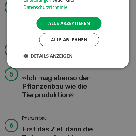
Datenschutzrichtlinie
Kein Dauergarten ohne
Bewilligung
ALLE AKZEPTIEREN
ALLE ABLEHNEN
Wasser effizienter nutzen
DETAILS ANZEIGEN
Landtechnik
«Ich mag ebenso den
Pflanzenbau wie die
Tierproduktion»
Pflanzenbau
Erst das Ziel, dann die