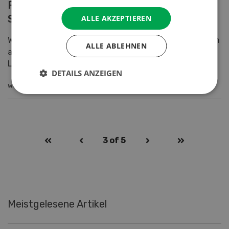
Fütterung und Geburtsmanagement
Schweine
ALLE AKZEPTIEREN
Was machen Zuchtbetriebe mit sehr hohen Leistungen
ALLE ABLEHNEN
anders als ihre Berufskollegen mit durchschnittlichen
Leistungen? In einer Diplomarbeit wurden vor allem...
DETAILS ANZEIGEN
WEITERLESEN
3
of 5
Meistgelesene Artikel