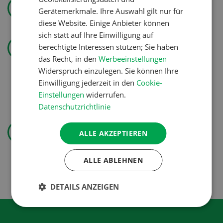
Gerätemerkmale. Ihre Auswahl gilt nur für
diese Website. Einige Anbieter können
sich statt auf Ihre Einwilligung auf
Landtechnik
berechtigte Interessen stützen; Sie haben
«Ich mag ebenso den
das Recht, in den
Werbeeinstellungen
Pflanzenbau wie die
Widerspruch einzulegen. Sie können Ihre
Tierproduktion»
Einwilligung jederzeit in den
Cookie-
Einstellungen
widerrufen.
Datenschutzrichtlinie
Pflanzenbau
ALLE AKZEPTIEREN
Erst das Ziel, dann die
Zwischenfrucht
ALLE ABLEHNEN
DETAILS ANZEIGEN