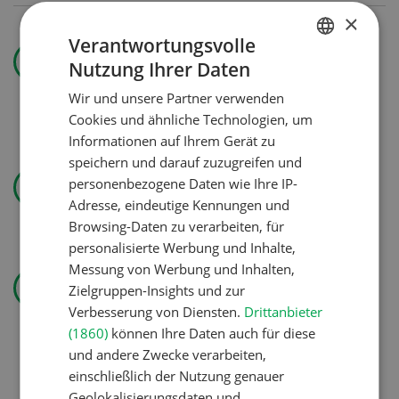
×
Verantwortungsvolle
Nutztiere
Nutzung Ihrer Daten
Prächtig
GERMAN
trächtig
Wir und unsere Partner verwenden
FRENCH
Cookies und ähnliche Technologien, um
Informationen auf Ihrem Gerät zu
speichern und darauf zuzugreifen und
Landtechnik
personenbezogene Daten wie Ihre IP-
Solomix
Adresse, eindeutige Kennungen und
Browsing-Daten zu verarbeiten, für
personalisierte Werbung und Inhalte,
Betriebsführung
Messung von Werbung und Inhalten,
Zielgruppen-Insights und zur
Kein Dauergarten ohne
Verbesserung von Diensten.
Drittanbieter
Bewilligung
(1860)
können Ihre Daten auch für diese
und andere Zwecke verarbeiten,
einschließlich der Nutzung genauer
Wasser effizienter nutzen
Geolokalisierungsdaten und