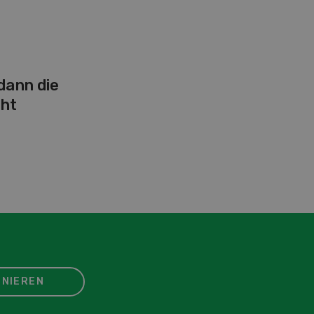
 dann die
ht
NIEREN