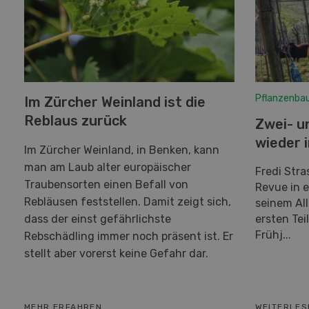
Pflanzenba
Im Zürcher Weinland ist die
Reblaus zurück
Zwei- u
wieder 
Im Zürcher Weinland, in Benken, kann
man am Laub alter europäischer
Fredi Stra
Traubensorten einen Befall von
Revue in e
Rebläusen feststellen. Damit zeigt sich,
seinem All
dass der einst gefährlichste
ersten Tei
Frühj...
Rebschädling immer noch präsent ist. Er
stellt aber vorerst keine Gefahr dar.
MEHR ERFAHREN
WEITERLES