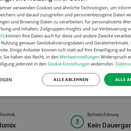
g einer Gründüngung zu...
die Menge der Kupferanw
artner verwenden Cookies und ähnliche Technologien, um Inform
peichern und darauf zuzugreifen und personenbezogene Daten wie
EN
WEITERLESEN
ngen und Browsing-Daten zu verarbeiten, für personalisierte Wer
ung und Inhalten, Zielgruppen-Insights und zur Verbesserung v
60)
können Ihre Daten auch für diese und andere Zwecke verarbei
er Nutzung genauer Geolokalisierungsdaten und Gerätemerkmale. I
1
2
3
ite. Einige Anbieter können sich statt auf Ihre Einwilligung auf b
n; Sie haben das Recht, in den
Werbeeinstellungen
Widerspruch ei
lligung jederzeit in den
Cookie-Einstellungen
widerrufen.
Datensc
EIGEN
ALLE ABLEHNEN
ALLE A
dtechnik
Betriebsführung
lomix
Kein Dauerga