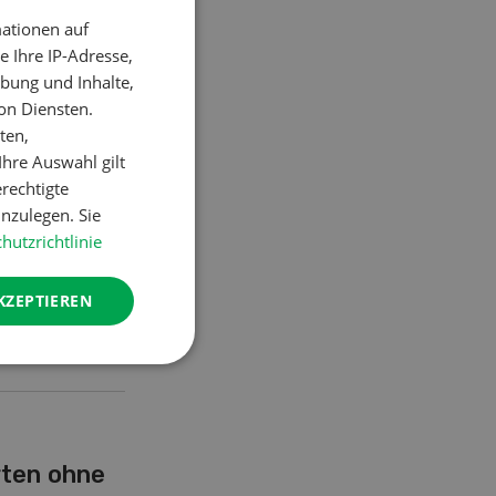
end...
ationen auf
GERMAN
 Ihre IP-Adresse,
FRENCH
bung und Inhalte,
on Diensten.
ten,
hre Auswahl gilt
erechtigte
nzulegen. Sie
hutzrichtlinie
KZEPTIEREN
rten ohne