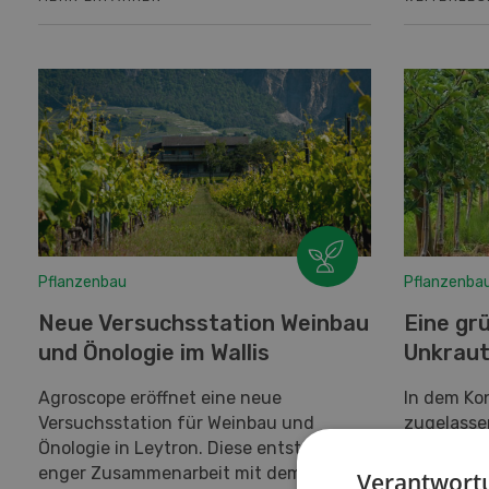
Pflanzenbau
Pflanzenba
Neue Versuchsstation Weinbau
Eine gr
und Önologie im Wallis
Unkrau
Agroscope eröffnet eine neue
In dem Ko
Versuchsstation für Weinbau und
zugelasse
Önologie in Leytron. Diese entsteht in
neue Meth
enger Zusammenarbeit mit dem Kanton
Unkrautbe
Verantwortu