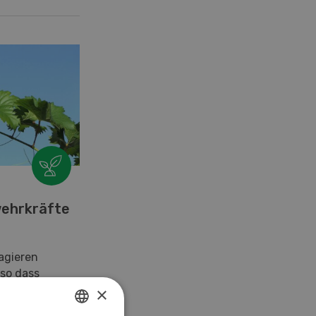
wehrkräfte
agieren
 so dass
rbasis
×
insbesondere