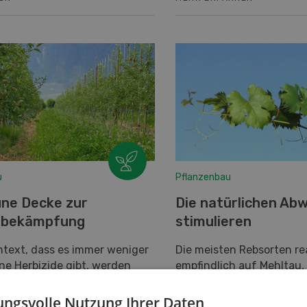
u
Pflanzenbau
üne Decke zur
Die natürlichen Ab
tbekämpfung
stimulieren
ntext, dass es immer weniger
Die meisten Rebsorten re
ne Herbizide gibt, werden
empfindlich auf Mehltau,
oden zur
Behandlungen auf Kupfe
kämpfung notwendig. Die
unumgänglich sind. Um 
ngsvolle Nutzung Ihrer Daten