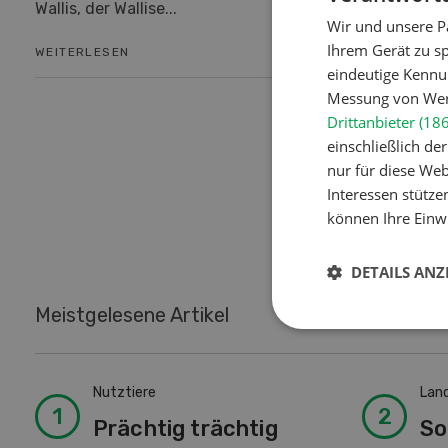
Wallis, der Wallise...
Verwendun
Wir und unsere P
Ihrem Gerät zu s
WEITERLESEN
WEITERLES
eindeutige Kennu
Messung von Werb
Drittanbieter (18
einschließlich d
nur für diese Webs
Interessen stütze
können Ihre Einwi
DETAILS ANZ
Meistgelesene Artikel
Nutztiere
Lan
Prächtig trächtig
So