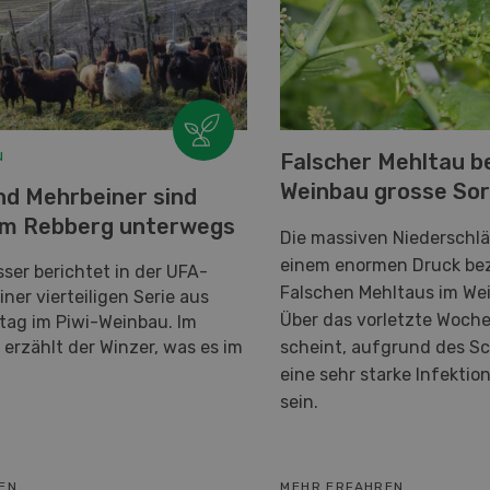
u
Falscher Mehltau b
Weinbau grosse So
nd Mehrbeiner sind
im Rebberg unterwegs
Die massiven Niederschl
einem enormen Druck bez
sser berichtet in der UFA-
Falschen Mehltaus im We
iner vierteiligen Serie aus
Über das vorletzte Woch
tag im Piwi-Weinbau. Im
l erzählt der Winzer, was es im
scheint, aufgrund des Sc
eine sehr starke Infektio
sein.
EN
MEHR ERFAHREN