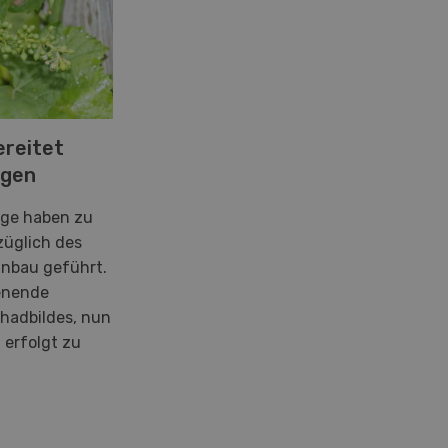
ereitet
rgen
äge haben zu
üglich des
inbau geführt.
enende
hadbildes, nun
n erfolgt zu