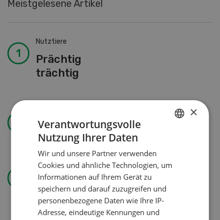
Meistgelesene Artikel
Nutztiere
Prächtig
trächtig
×
Landtechnik
Verantwortungsvolle
Solomix
Nutzung Ihrer Daten
GERMAN
Wir und unsere Partner verwenden
FRENCH
Cookies und ähnliche Technologien, um
Betriebsführung
Informationen auf Ihrem Gerät zu
Kein Dauergarten ohne
speichern und darauf zuzugreifen und
Bewilligung
personenbezogene Daten wie Ihre IP-
Adresse, eindeutige Kennungen und