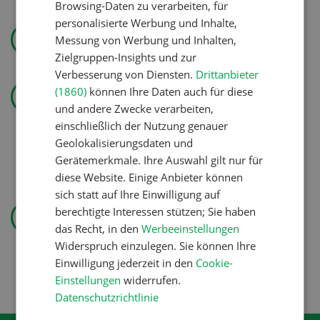
Browsing-Daten zu verarbeiten, für
Wasser effizienter nutzen
personalisierte Werbung und Inhalte,
Messung von Werbung und Inhalten,
Zielgruppen-Insights und zur
Verbesserung von Diensten.
Drittanbieter
Landtechnik
(1860)
können Ihre Daten auch für diese
«Ich mag ebenso den
und andere Zwecke verarbeiten,
Pflanzenbau wie die
einschließlich der Nutzung genauer
Geolokalisierungsdaten und
Tierproduktion»
Gerätemerkmale. Ihre Auswahl gilt nur für
diese Website. Einige Anbieter können
sich statt auf Ihre Einwilligung auf
Pflanzenbau
berechtigte Interessen stützen; Sie haben
Erst das Ziel, dann die
das Recht, in den
Werbeeinstellungen
Zwischenfrucht
Widerspruch einzulegen. Sie können Ihre
Einwilligung jederzeit in den
Cookie-
Einstellungen
widerrufen.
Datenschutzrichtlinie