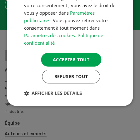
S'ABONNER
votre consentement ; vous avez le droit de
vous y opposer dans
Paramètres
publicitaires
. Vous pouvez retirer votre
consentement à tout moment dans
Paramètres des cookies
.
Politique de
confidentialité
ACCEPTER TOUT
A propos de nous
REFUSER TOUT
La Revue UFA propose des solutions professionnelles individuelles à
toutes les agricultrices et agriculteurs de Suisse. Notre équipe
AFFICHER LES DÉTAILS
entretien des contacts privilégiés avec de nombreux auteurs
spécialisés des stations de recherche, des hautes écoles et de
l’industrie.
Équipe
Auteurs et experts