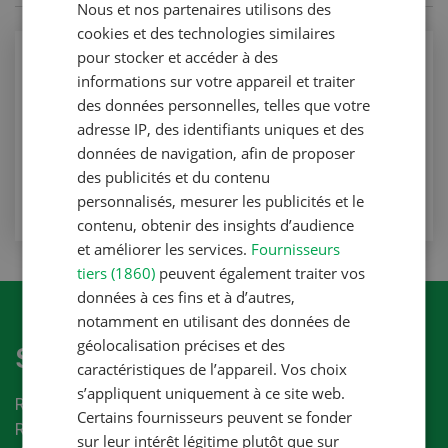
Nous et nos partenaires utilisons des
FRENCH
cookies et des technologies similaires
pour stocker et accéder à des
Production animale
informations sur votre appareil et traiter
Mettre à profit la période de tarissement
des données personnelles, telles que votre
adresse IP, des identifiants uniques et des
Page Bio
données de navigation, afin de proposer
VERS L'ARTICLE
des publicités et du contenu
personnalisés, mesurer les publicités et le
contenu, obtenir des insights d’audience
et améliorer les services.
Fournisseurs
tiers (1860)
peuvent également traiter vos
données à ces fins et à d’autres,
notamment en utilisant des données de
géolocalisation précises et des
S'abonner à la newletter
caractéristiques de l’appareil. Vos choix
s’appliquent uniquement à ce site web.
Recevez les dernières nouvelles du monde de la
Certains fournisseurs peuvent se fonder
Revue-UFA.
sur leur intérêt légitime plutôt que sur