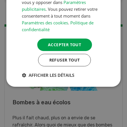
vous y opposer dans
Paramètres
publicitaires
. Vous pouvez retirer votre
consentement à tout moment dans
Paramètres des cookies
.
Politique de
Vie quotidienne
V
confidentialité
ACCEPTER TOUT
REFUSER TOUT
AFFICHER LES DÉTAILS
Bombes à eau écolos
Plus il fait chaud, plus on a envie de se
rafraîchir. Alors quoi de mieux que des bombes