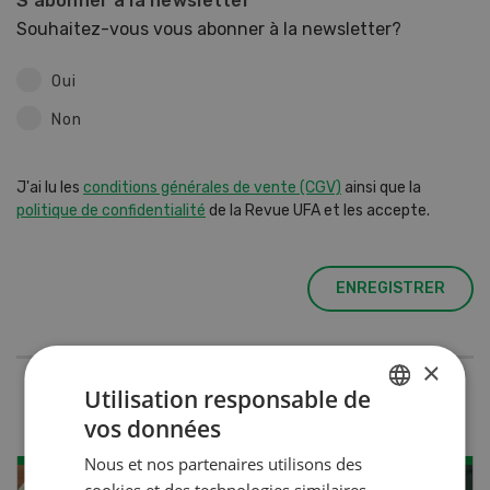
S'abonner à la newsletter
Souhaitez-vous vous abonner à la newsletter?
Oui
Non
J'ai lu les
conditions générales de vente (CGV)
ainsi que la
politique de confidentialité
de la Revue UFA et les accepte.
ENREGISTRER
×
Utilisation responsable de
vos données
GERMAN
Nous et nos partenaires utilisons des
FRENCH