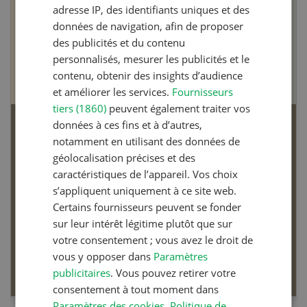
adresse IP, des identifiants uniques et des
données de navigation, afin de proposer
des publicités et du contenu
personnalisés, mesurer les publicités et le
contenu, obtenir des insights d’audience
et améliorer les services.
Fournisseurs
tiers (1860)
peuvent également traiter vos
données à ces fins et à d’autres,
Personnes morales dans l’agriculture
notamment en utilisant des données de
géolocalisation précises et des
Dossier Personnes morales dans
caractéristiques de l’appareil. Vos choix
l’agriculture
s’appliquent uniquement à ce site web.
Certains fournisseurs peuvent se fonder
Changement de forme juridique : que signifie-t-il
sur leur intérêt légitime plutôt que sur
pour l’entreprise et dans quels cas est-il judicieux
votre consentement ; vous avez le droit de
d’en opérer un ?
vous y opposer dans
Paramètres
EN SAVOIR PLUS
publicitaires
. Vous pouvez retirer votre
consentement à tout moment dans
Paramètres des cookies
.
Politique de