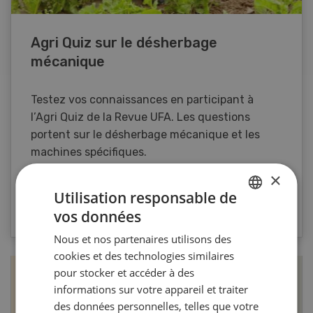
Agri Quiz sur le désherbage
mécanique
Testez vos connaissances en participant à
l’Agri Quiz de la Revue UFA. Les questions
portent sur le désherbage mécanique et les
machines spécifiques.
×
Utilisation responsable de
VERS LE QUIZ
vos données
GERMAN
Nous et nos partenaires utilisons des
FRENCH
cookies et des technologies similaires
pour stocker et accéder à des
informations sur votre appareil et traiter
des données personnelles, telles que votre