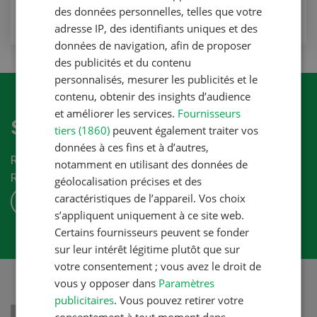
des données personnelles, telles que votre
adresse IP, des identifiants uniques et des
données de navigation, afin de proposer
des publicités et du contenu
personnalisés, mesurer les publicités et le
contenu, obtenir des insights d’audience
et améliorer les services.
Fournisseurs
S'abonner à la newletter
tiers (1860)
peuvent également traiter vos
données à ces fins et à d’autres,
Recevez les dernières nouvelles du monde de la
notamment en utilisant des données de
Revue-UFA.
géolocalisation précises et des
caractéristiques de l’appareil. Vos choix
S'ABONNER
s’appliquent uniquement à ce site web.
Certains fournisseurs peuvent se fonder
sur leur intérêt légitime plutôt que sur
votre consentement ; vous avez le droit de
vous y opposer dans
Paramètres
publicitaires
. Vous pouvez retirer votre