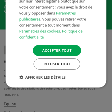
Revue-UFA.
sur leur intérêt légitime plutôt que sur
votre consentement ; vous avez le droit de
S'ABONNER
vous y opposer dans
Paramètres
publicitaires
. Vous pouvez retirer votre
consentement à tout moment dans
Paramètres des cookies
.
Politique de
confidentialité
ACCEPTER TOUT
A propos de nous
REFUSER TOUT
La Revue UFA propose des solutions professionnelles individuelles à
toutes les agricultrices et agriculteurs de Suisse. Notre équipe
AFFICHER LES DÉTAILS
entretien des contacts privilégiés avec de nombreux auteurs
spécialisés des stations de recherche, des hautes écoles et de
l’industrie.
Équipe