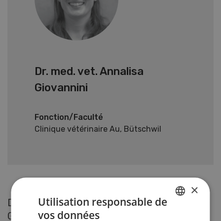
Dr. med. vet. Annalisa
Giovannini
Fonction/Faculté
Clinique vétérinaire Au, Bütschwil
×
Utilisation responsable de
Derniers articles de Dr. med. vet. Annalisa
vos données
Giovannini
GERMAN