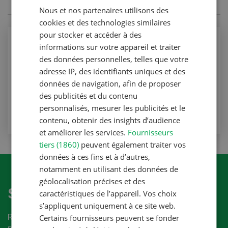
Nous et nos partenaires utilisons des
FRENCH
cookies et des technologies similaires
pour stocker et accéder à des
Production animale
informations sur votre appareil et traiter
Grande douve du foie chez les bovins
des données personnelles, telles que votre
adresse IP, des identifiants uniques et des
Production animale
données de navigation, afin de proposer
des publicités et du contenu
VERS L'ARTICLE
personnalisés, mesurer les publicités et le
contenu, obtenir des insights d’audience
et améliorer les services.
Fournisseurs
tiers (1860)
peuvent également traiter vos
données à ces fins et à d’autres,
notamment en utilisant des données de
géolocalisation précises et des
S'abonner à la newletter
caractéristiques de l’appareil. Vos choix
s’appliquent uniquement à ce site web.
Recevez les dernières nouvelles du monde de la
Certains fournisseurs peuvent se fonder