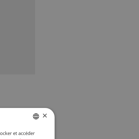
×
tocker et accéder
GERMAN