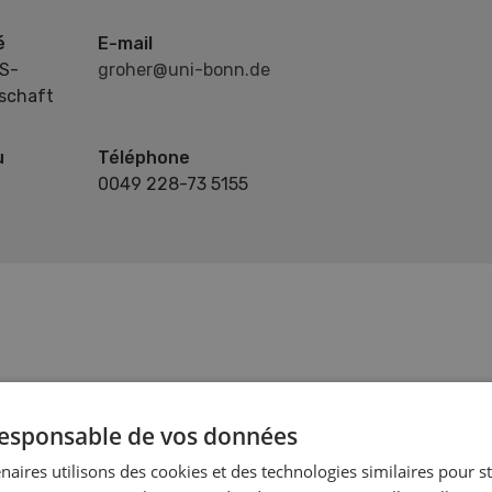
é
E-mail
ES-
groher@uni-bonn.de
schaft
u
Téléphone
0049 228-73 5155
 responsable de vos données
naires utilisons des cookies et des technologies similaires pour s