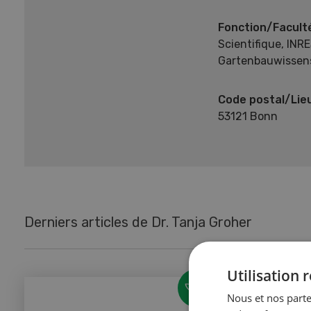
Fonction/Facult
Scientifique, INR
Gartenbauwissen
Code postal/Lie
53121 Bonn
Derniers articles de Dr. Tanja Groher
Utilisation
Nous et nos parte