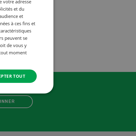
ue votre adresse
FRENCH
icités et du
’audience et
ées à ces fins et
caractéristiques
urs peuvent se
oit de vous y
à tout moment
EPTER TOUT
ONNER