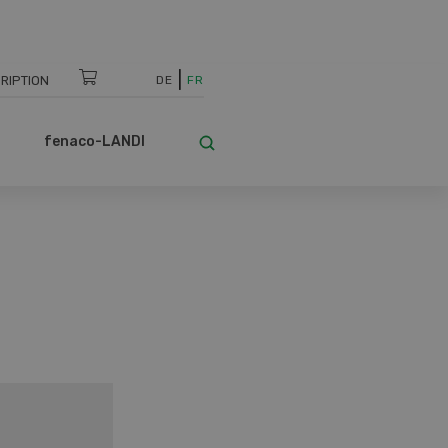
RIPTION
DE
FR
fenaco-LANDI