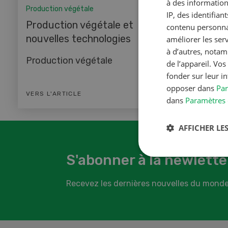
à des information
Production végétale
IP, des identifia
Production végétale et
contenu personnal
nouvelles technologies
améliorer les ser
à d’autres, notam
Production végétale
de l’appareil. Vo
fonder sur leur i
opposer dans
Par
VERS L'ARTICLE
dans
Paramètres 
AFFICHER LES
S'abonner à la newlette
Recevez les dernières nouvelles du monde