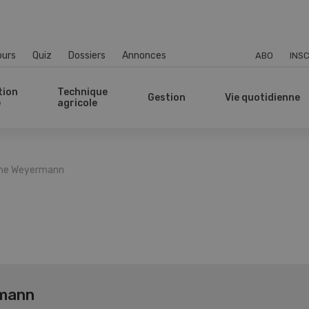
ours
Quiz
Dossiers
Annonces
ABO
INSC
tion
Technique
Gestion
Vie quotidienne
e
agricole
ene Weyermann
rmann