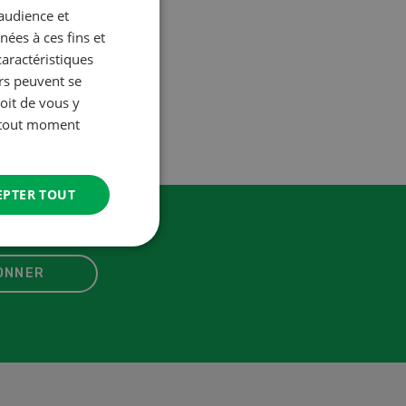
’audience et
ées à ces fins et
caractéristiques
urs peuvent se
oit de vous y
à tout moment
EPTER TOUT
ONNER