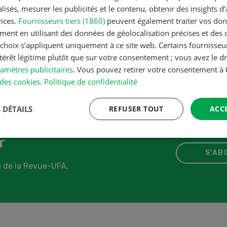
 point par point les
isés, mesurer les publicités et le contenu, obtenir des insights d
vices.
 d’éléments nutritifs
Fournisseurs tiers (1860)
peuvent également traiter vos donn
ment en utilisant des données de géolocalisation précises et des 
tion végétale
s choix s’appliquent uniquement à ce site web. Certains fournisse
ntérêt légitime plutôt que sur votre consentement ; vous avez le dr
amètres publicitaires
. Vous pouvez retirer votre consentement 
ARTICLE
des cookies
.
Politique de confidentialité
 DÉTAILS
REFUSER TOUT
ACC
r
S'AB
 de la Revue-UFA.