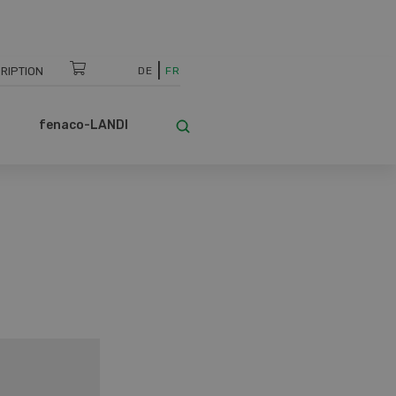
RIPTION
DE
FR
fenaco-LANDI