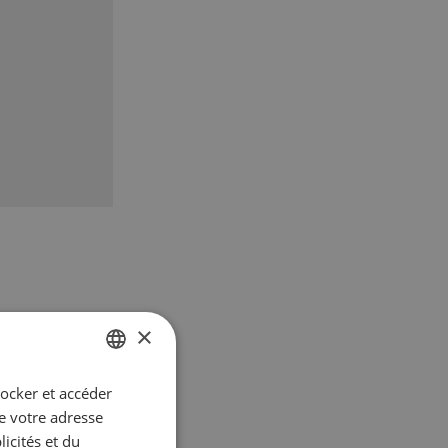
×
tocker et accéder
GERMAN
ue votre adresse
FRENCH
icités et du