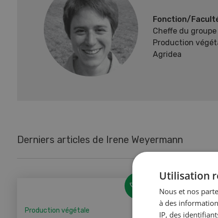
Fonction/Facult
Cheffe du groupe
Production végéta
Agridea
Derniers articles de Irene Weyermann
Utilisation
Nous et nos parte
à des information
Production végétale
Producti
IP, des identifia