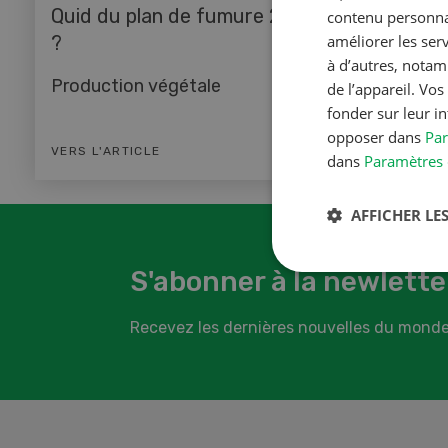
Quid du plan de fumure 2026
Réduire
contenu personnal
?
améliorer les ser
pertes
à d’autres, notam
Production végétale
Produc
de l’appareil. Vo
fonder sur leur i
opposer dans
Par
VERS L'ARTICLE
VERS L'
dans
Paramètres 
AFFICHER LES
S'abonner à la newlette
Recevez les dernières nouvelles du monde