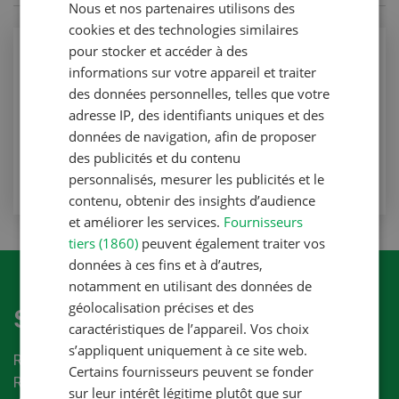
Nous et nos partenaires utilisons des
FRENCH
cookies et des technologies similaires
pour stocker et accéder à des
Production végétale
informations sur votre appareil et traiter
De l’herbe courte, un gage de réussite
des données personnelles, telles que votre
adresse IP, des identifiants uniques et des
Production végétale
données de navigation, afin de proposer
VERS L'ARTICLE
des publicités et du contenu
personnalisés, mesurer les publicités et le
contenu, obtenir des insights d’audience
et améliorer les services.
Fournisseurs
tiers (1860)
peuvent également traiter vos
données à ces fins et à d’autres,
notamment en utilisant des données de
géolocalisation précises et des
S'abonner à la newletter
caractéristiques de l’appareil. Vos choix
s’appliquent uniquement à ce site web.
Recevez les dernières nouvelles du monde de la
Certains fournisseurs peuvent se fonder
Revue-UFA.
sur leur intérêt légitime plutôt que sur