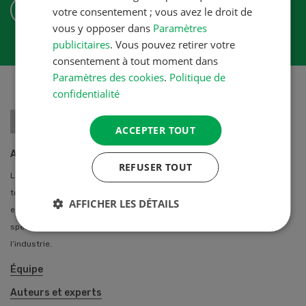
S'ABONNER
votre consentement ; vous avez le droit de
vous y opposer dans
Paramètres
publicitaires
. Vous pouvez retirer votre
consentement à tout moment dans
Paramètres des cookies
.
Politique de
confidentialité
ACCEPTER TOUT
A propos de nous
REFUSER TOUT
La Revue UFA propose des solutions professionnelles individuelles à
toutes les agricultrices et agriculteurs de Suisse. Notre équipe
AFFICHER LES DÉTAILS
entretien des contacts privilégiés avec de nombreux auteurs
spécialisés des stations de recherche, des hautes écoles et de
l’industrie.
Équipe
Auteurs et experts