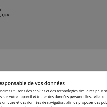
é
s, UFA
 responsable de vos données
naires utilisons des cookies et des technologies similaires pour s
s sur votre appareil et traiter des données personnelles, telles q
nts uniques et des données de navigation, afin de proposer des publ
on animale