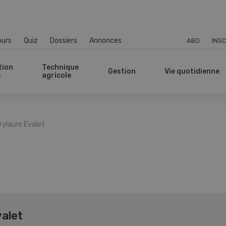
ours
Quiz
Dossiers
Annonces
ABO
INSC
tion
Technique
Gestion
Vie quotidienne
e
agricole
rylaure Evalet
alet