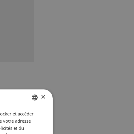
×
tocker et accéder
GERMAN
ue votre adresse
FRENCH
icités et du