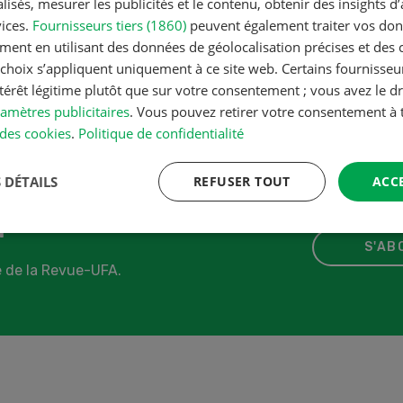
isés, mesurer les publicités et le contenu, obtenir des insights d
ge de plantes entières
vices.
Fournisseurs tiers (1860)
peuvent également traiter vos donn
ment en utilisant des données de géolocalisation précises et des 
tion animale
s choix s’appliquent uniquement à ce site web. Certains fournisse
ntérêt légitime plutôt que sur votre consentement ; vous avez le dr
amètres publicitaires
. Vous pouvez retirer votre consentement 
ARTICLE
des cookies
.
Politique de confidentialité
 DÉTAILS
REFUSER TOUT
ACC
r
S'AB
 de la Revue-UFA.