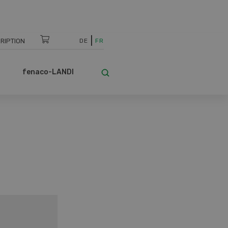
RIPTION
DE
FR
fenaco-LANDI