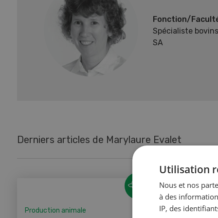
Fonction/Facult
Spécialiste bovin
SA
Derniers articles de Marylaure Evalet
Utilisation
Nous et nos parte
à des information
IP, des identifia
Production animale
Producti