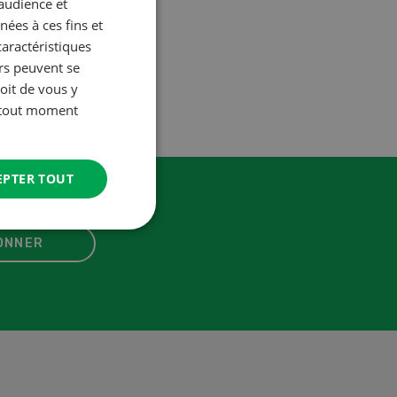
’audience et
ées à ces fins et
caractéristiques
urs peuvent se
oit de vous y
à tout moment
EPTER TOUT
ONNER