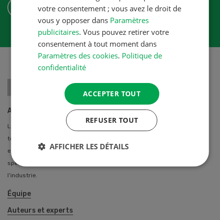
S'ABONNER
votre consentement ; vous avez le droit de
vous y opposer dans
Paramètres
publicitaires
. Vous pouvez retirer votre
consentement à tout moment dans
Paramètres des cookies
.
Politique de
confidentialité
ACCEPTER TOUT
A propos de nous
REFUSER TOUT
La Revue UFA propose des solutions professionnelles individuelles à
toutes les agricultrices et agriculteurs de Suisse. Notre équipe
AFFICHER LES DÉTAILS
entretien des contacts privilégiés avec de nombreux auteurs
spécialisés des stations de recherche, des hautes écoles et de
l’industrie.
Équipe
Auteurs et experts