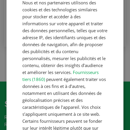
Pourquoi faut-il équilibrer la ration?
Nous et nos partenaires utilisons des
FRENCH
cookies et des technologies similaires
Page Bio
pour stocker et accéder à des
informations sur votre appareil et traiter
VERS L'ARTICLE
des données personnelles, telles que votre
adresse IP, des identifiants uniques et des
données de navigation, afin de proposer
des publicités et du contenu
personnalisés, mesurer les publicités et le
contenu, obtenir des insights d’audience
2
of 2
et améliorer les services.
Fournisseurs
tiers (1860)
peuvent également traiter vos
données à ces fins et à d’autres,
notamment en utilisant des données de
géolocalisation précises et des
S'abonner à la newletter
caractéristiques de l’appareil. Vos choix
s’appliquent uniquement à ce site web.
Recevez les dernières nouvelles du monde de la
Certains fournisseurs peuvent se fonder
Revue-UFA.
sur leur intérêt légitime plutôt que sur