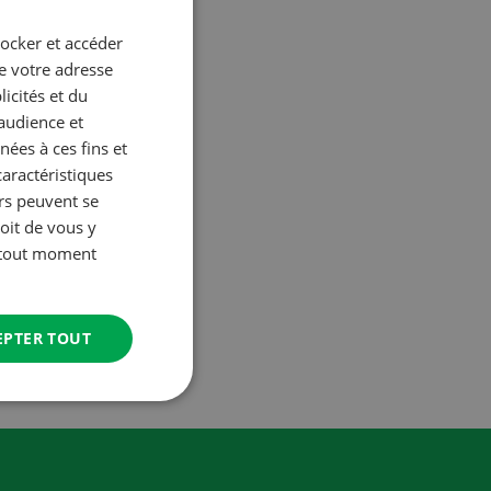
tocker et accéder
GERMAN
ue votre adresse
FRENCH
icités et du
’audience et
ées à ces fins et
caractéristiques
urs peuvent se
oit de vous y
à tout moment
EPTER TOUT