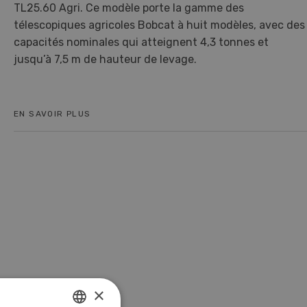
TL25.60 Agri. Ce modèle porte la gamme des
télescopiques agricoles Bobcat à huit modèles, avec des
capacités nominales qui atteignent 4,3 tonnes et
jusqu’à 7,5 m de hauteur de levage.
EN SAVOIR PLUS
×