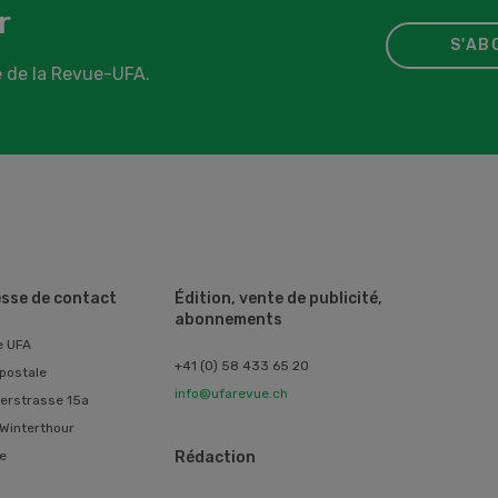
r
S'AB
 de la Revue-UFA.
sse de contact
Édition, vente de publicité,
abonnements
e UFA
+41 (0) 58 433 65 20
postale
info@ufarevue.ch
erstrasse 15a
Winterthour
e
Rédaction