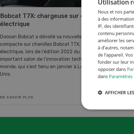
Utilisation
Nous et nos parte
Bobcat T7X: chargeuse sur chenilles 100%
à des information
électrique
IP, des identifia
contenu personnal
Doosan Bobcat a dévoilé sa nouvelle chargeuse
améliorer les ser
compacte sur chenilles Bobcat T7X, un modèle 100 %
à d’autres, notam
électrique, lors de l’édition 2022 du CES, le plus
de l’appareil. Vo
important salon de l’innovation technologique au
fonder sur leur i
monde, qui s’est tenu en janvier à Las Vegas, aux États-
opposer dans
Par
Unis.
dans
Paramètres 
AFFICHER LES
EN SAVOIR PLUS