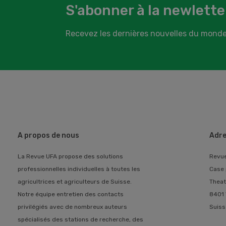
S'abonner à la newlette
Recevez les dernières nouvelles du monde
A propos de nous
Adre
La Revue UFA propose des solutions
Revu
professionnelles individuelles à toutes les
Case 
agricultrices et agriculteurs de Suisse.
Theat
Notre équipe entretien des contacts
8401 
privilégiés avec de nombreux auteurs
Suiss
spécialisés des stations de recherche, des