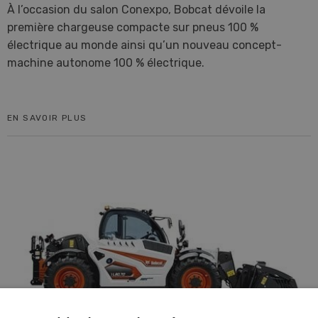
À l’occasion du salon Conexpo, Bobcat dévoile la
première chargeuse compacte sur pneus 100 %
électrique au monde ainsi qu’un nouveau concept-
machine autonome 100 % électrique.
EN SAVOIR PLUS