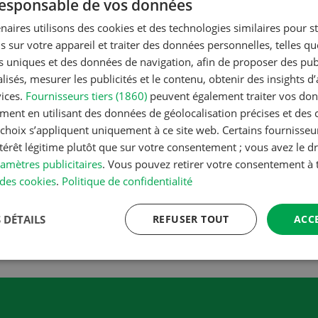
 responsable de vos données
naires utilisons des cookies et des technologies similaires pour s
Bobcat - nouvelle génération de
s sur votre appareil et traiter des données personnelles, telles q
télescopiques
nts uniques et des données de navigation, afin de proposer des publ
isés, mesurer les publicités et le contenu, obtenir des insights d
Bobcat lance sa nouvelle génération de chargeurs
vices.
Fournisseurs tiers (1860)
peuvent également traiter vos donn
télescopiques de série R destinés au secteur de
ment en utilisant des données de géolocalisation précises et des 
l’agriculture, avec un choix de sept modèles équipés de
s choix s’appliquent uniquement à ce site web. Certains fournisse
moteurs Stage V. Ces nouveaux chargeurs
ntérêt légitime plutôt que sur votre consentement ; vous avez le dr
télescopiques offrent des capacités de levage de 2,6 à
amètres publicitaires
. Vous pouvez retirer votre consentement 
4,3 tonnes et des hauteurs de levage de 6 à 8 mètres.
des cookies
.
Politique de confidentialité
 DÉTAILS
REFUSER TOUT
ACC
EN SAVOIR PLUS