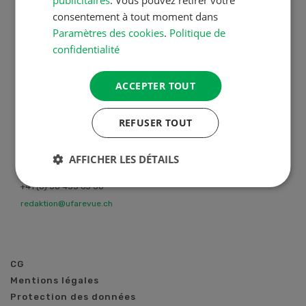
Theaterstrasse 15a
consentement à tout moment dans
8401 Winterthour
Paramètres des cookies
.
Politique de
Suisse
confidentialité
Édition, vente de publicité,
ACCEPTER TOUT
abonnements
+41 (0) 58 433 65 20
REFUSER TOUT
info@ufarevue.ch
AFFICHER LES DÉTAILS
Rédaction
+41 (0) 58 433 65 30
redaktion@ufarevue.ch
CG
Mentions légales
Protection des données