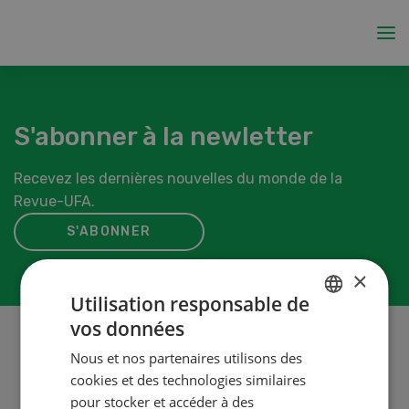
S'abonner à la newletter
Recevez les dernières nouvelles du monde de la
Revue-UFA.
S'ABONNER
×
Utilisation responsable de
vos données
GERMAN
Nous et nos partenaires utilisons des
FRENCH
cookies et des technologies similaires
A propos de nous
pour stocker et accéder à des