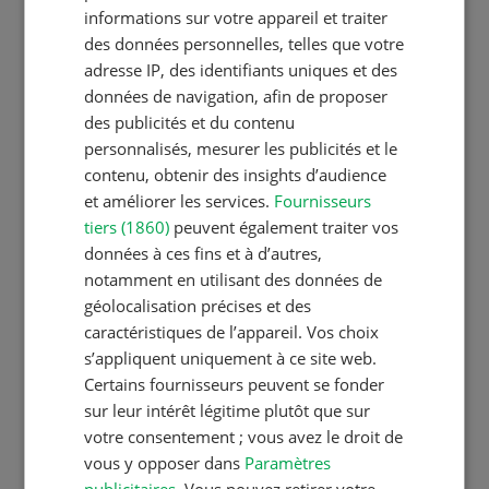
La Revue UFA propose des
informations sur votre appareil et traiter
solutions professionnelles
des données personnelles, telles que votre
individuelles à toutes les
adresse IP, des identifiants uniques et des
agricultrices et agriculteurs de
données de navigation, afin de proposer
Suisse. Notre équipe entretien des
des publicités et du contenu
contacts privilégiés avec de
personnalisés, mesurer les publicités et le
contenu, obtenir des insights d’audience
nombreux auteurs spécialisés des
et améliorer les services.
Fournisseurs
stations de recherche, des hautes
tiers (1860)
peuvent également traiter vos
écoles et de l’industrie.
données à ces fins et à d’autres,
Équipe
notamment en utilisant des données de
géolocalisation précises et des
Auteurs et experts
caractéristiques de l’appareil. Vos choix
Contact
s’appliquent uniquement à ce site web.
Certains fournisseurs peuvent se fonder
sur leur intérêt légitime plutôt que sur
Adresse de contact
votre consentement ; vous avez le droit de
Revue UFA
vous y opposer dans
Paramètres
Case postale
publicitaires
. Vous pouvez retirer votre