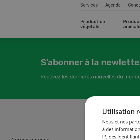
Services
Agenda
Conc
Production
Produc
végétale
animal
S'abonner à la newlette
Recevez les dernières nouvelles du monde
Utilisation
Nous et nos parte
à des information
IP, des identifia
A propos de nous
Adre