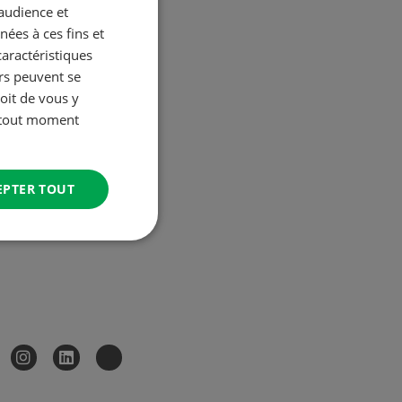
’audience et
ées à ces fins et
caractéristiques
urs peuvent se
oit de vous y
à tout moment
EPTER TOUT