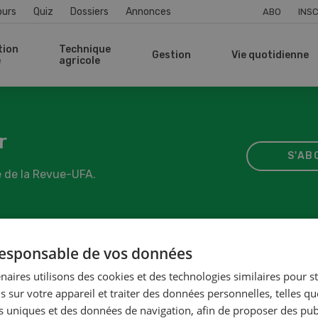
ours
Quiz
Dossiers
Annonces
ABO
INSC
tion
Technique
Gestion
Vie quotidienne
e
agricole
r
S'AB
 de la Revue-UFA.
 responsable de vos données
naires utilisons des cookies et des technologies similaires pour s
s sur votre appareil et traiter des données personnelles, telles q
nts uniques et des données de navigation, afin de proposer des publ
sse de contact
Édition, vente de publicité,