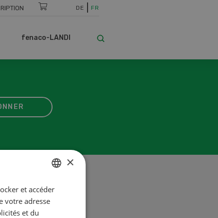
RIPTION
DE
FR
fenaco-LANDI
ONNER
×
tocker et accéder
GERMAN
ue votre adresse
FRENCH
icités et du