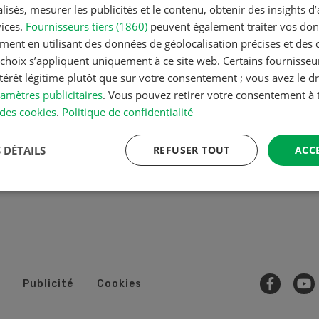
isés, mesurer les publicités et le contenu, obtenir des insights d
abonnements
vices.
Fournisseurs tiers (1860)
peuvent également traiter vos donn
e UFA
ment en utilisant des données de géolocalisation précises et des 
+41 (0) 58 433 65 20
postale
s choix s’appliquent uniquement à ce site web. Certains fournisse
info@ufarevue.ch
erstrasse 15a
ntérêt légitime plutôt que sur votre consentement ; vous avez le dr
Winterthour
amètres publicitaires
. Vous pouvez retirer votre consentement 
e
Rédaction
des cookies
.
Politique de confidentialité
+41 (0) 58 433 65 30
 DÉTAILS
REFUSER TOUT
ACC
redaktion@ufarevue.ch
Publicité
Cookies