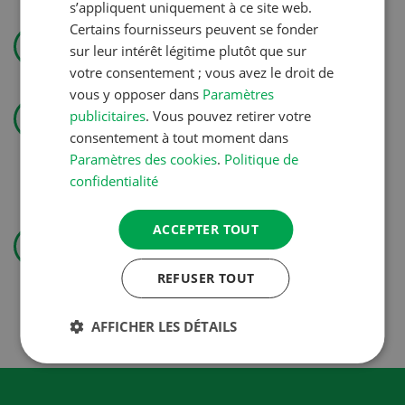
s’appliquent uniquement à ce site web.
Utiliser l’eau avec efficience
Certains fournisseurs peuvent se fonder
sur leur intérêt légitime plutôt que sur
votre consentement ; vous avez le droit de
vous y opposer dans
Paramètres
Technique agricole
publicitaires
. Vous pouvez retirer votre
« J’aime les cultures et aussi
consentement à tout moment dans
soigner les animaux »
Paramètres des cookies
.
Politique de
confidentialité
Production végétale
ACCEPTER TOUT
Couverts végétaux: objectifs
REFUSER TOUT
clairs, bénéfices durables
AFFICHER LES DÉTAILS