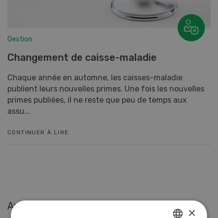
Gestion
Changement de caisse-maladie
Chaque année en automne, les caisses-maladie
publient leurs nouvelles primes. Une fois les nouvelles
primes publiées, il ne reste que peu de temps aux
assu...
CONTINUER À LIRE
Articles les plus lus
×