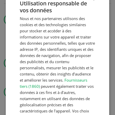
Utilisation responsable de
vos données
GERMAN
Production animale
Nous et nos partenaires utilisons des
FRENCH
Belles et
cookies et des technologies similaires
bien
pour stocker et accéder à des
gestantes
informations sur votre appareil et traiter
des données personnelles, telles que votre
adresse IP, des identifiants uniques et des
données de navigation, afin de proposer
Technique agricole
des publicités et du contenu
Solomix
personnalisés, mesurer les publicités et le
contenu, obtenir des insights d’audience
et améliorer les services.
Fournisseurs
tiers (1860)
peuvent également traiter vos
Gestion
données à ces fins et à d’autres,
Pas de jardin permanent sans
notamment en utilisant des données de
autorisation
géolocalisation précises et des
caractéristiques de l’appareil. Vos choix