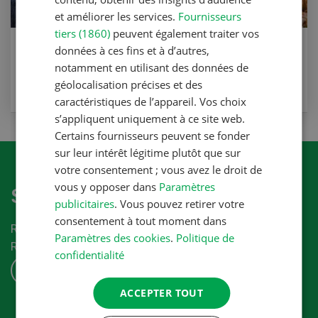
et améliorer les services.
Fournisseurs
tiers (1860)
peuvent également traiter vos
Recette pipes d'orgue (omelettes au
données à ces fins et à d’autres,
four)
notamment en utilisant des données de
géolocalisation précises et des
VERS LA RECETTE
caractéristiques de l’appareil. Vos choix
s’appliquent uniquement à ce site web.
Certains fournisseurs peuvent se fonder
sur leur intérêt légitime plutôt que sur
votre consentement ; vous avez le droit de
vous y opposer dans
Paramètres
S'abonner à la newletter
publicitaires
. Vous pouvez retirer votre
consentement à tout moment dans
Recevez les dernières nouvelles du monde de la
Paramètres des cookies
.
Politique de
Revue-UFA.
confidentialité
S'ABONNER
ACCEPTER TOUT