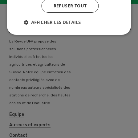
REFUSER TOUT
AFFICHER LES DÉTAILS
A propos de nous
La Revue UFA propose des
solutions professionnelles
individuelles à toutes les
agricultrices et agriculteurs de
Suisse. Notre équipe entretien des
contacts privilégiés avec de
nombreux auteurs spécialisés des
stations de recherche, des hautes
écoles et de l’industrie.
Équipe
Auteurs et experts
Contact