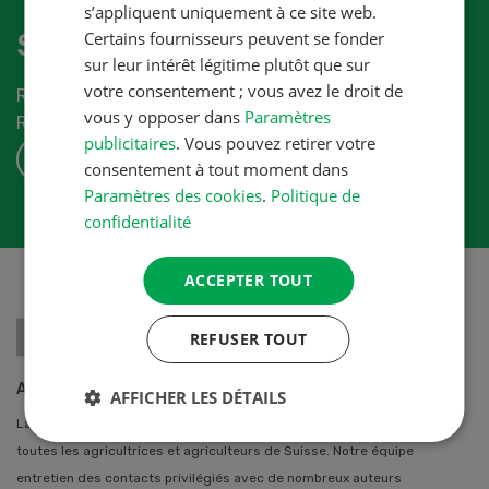
s’appliquent uniquement à ce site web.
Certains fournisseurs peuvent se fonder
S'abonner à la newletter
sur leur intérêt légitime plutôt que sur
votre consentement ; vous avez le droit de
Recevez les dernières nouvelles du monde de la
vous y opposer dans
Paramètres
Revue-UFA.
publicitaires
. Vous pouvez retirer votre
S'ABONNER
consentement à tout moment dans
Paramètres des cookies
.
Politique de
confidentialité
ACCEPTER TOUT
REFUSER TOUT
A propos de nous
AFFICHER LES DÉTAILS
La Revue UFA propose des solutions professionnelles individuelles à
toutes les agricultrices et agriculteurs de Suisse. Notre équipe
entretien des contacts privilégiés avec de nombreux auteurs