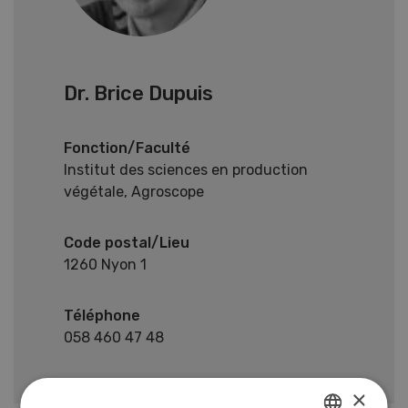
Dr. Brice Dupuis
Fonction/Faculté
Institut des sciences en production
végétale, Agroscope
Code postal/Lieu
1260 Nyon 1
Téléphone
058 460 47 48
×