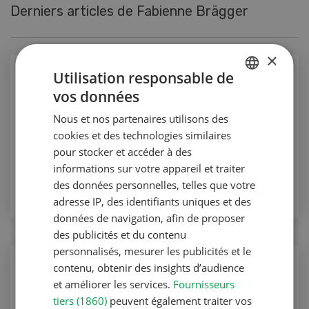
Derniers articles de Fabienne Brägger
×
Production animale
Utilisation responsable de
Du bêta-carotène pour améliorer le
vos données
GERMAN
colostrum
Nous et nos partenaires utilisons des
FRENCH
cookies et des technologies similaires
Production animale
pour stocker et accéder à des
informations sur votre appareil et traiter
VERS L'ARTICLE
des données personnelles, telles que votre
adresse IP, des identifiants uniques et des
données de navigation, afin de proposer
des publicités et du contenu
personnalisés, mesurer les publicités et le
Production animale
contenu, obtenir des insights d’audience
et améliorer les services.
Fournisseurs
Impressions d’un pays de l’Est
tiers (1860)
peuvent également traiter vos