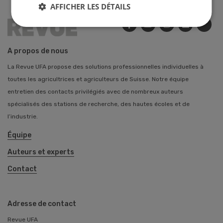
AFFICHER LES DÉTAILS
A propos de nous
La Revue UFA propose des solutions professionnelles individuelles à
toutes les agricultrices et agriculteurs de Suisse. Notre équipe
entretien des contacts privilégiés avec de nombreux auteurs
spécialisés des stations de recherche, des hautes écoles et de
l’industrie.
Équipe
Auteurs et experts
Contact
Adresse de contact
Revue UFA