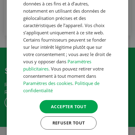
Production animale
données à ces fins et à d’autres,
notamment en utilisant des données de
VERS L'ARTICLE
géolocalisation précises et des
caractéristiques de l’appareil. Vos choix
s’appliquent uniquement à ce site web.
Certains fournisseurs peuvent se fonder
sur leur intérêt légitime plutôt que sur
votre consentement ; vous avez le droit de
vous y opposer dans
Paramètres
publicitaires
. Vous pouvez retirer votre
S'abonner à la newletter
consentement à tout moment dans
Paramètres des cookies
.
Politique de
Recevez les dernières nouvelles du monde de la
confidentialité
Revue-UFA.
S'ABONNER
ACCEPTER TOUT
REFUSER TOUT