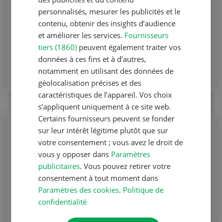
Technique agricole
personnalisés, mesurer les publicités et le
Un télescopique hybride pour l’agriculture
contenu, obtenir des insights d’audience
et améliorer les services.
Fournisseurs
Technique agricole
tiers (1860)
peuvent également traiter vos
données à ces fins et à d’autres,
VERS L'ARTICLE
notamment en utilisant des données de
géolocalisation précises et des
caractéristiques de l’appareil. Vos choix
s’appliquent uniquement à ce site web.
Certains fournisseurs peuvent se fonder
Technique agricole
sur leur intérêt légitime plutôt que sur
« Le Weidemann est petit, costaud et
votre consentement ; vous avez le droit de
maniable »
vous y opposer dans
Paramètres
publicitaires
. Vous pouvez retirer votre
Technique agricole
consentement à tout moment dans
Paramètres des cookies
.
Politique de
VERS L'ARTICLE
confidentialité