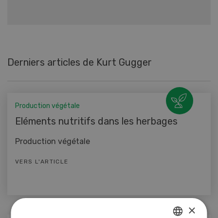
Derniers articles de Kurt Gugger
Production végétale
Eléments nutritifs dans les herbages
Production végétale
VERS L'ARTICLE
×