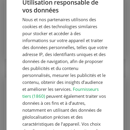
Utilisation responsable de
Production végétale
vos données
GERMAN
La force des volcans dans le sol
Nous et nos partenaires utilisons des
FRENCH
cookies et des technologies similaires
Production végétale
pour stocker et accéder à des
VERS L'ARTICLE
informations sur votre appareil et traiter
des données personnelles, telles que votre
adresse IP, des identifiants uniques et des
données de navigation, afin de proposer
des publicités et du contenu
personnalisés, mesurer les publicités et le
contenu, obtenir des insights d’audience
Production végétale
et améliorer les services.
Fournisseurs
Poudre de roche volcanique
tiers (1860)
peuvent également traiter vos
données à ces fins et à d’autres,
Production végétale
notamment en utilisant des données de
géolocalisation précises et des
VERS L'ARTICLE
caractéristiques de l’appareil. Vos choix