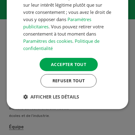
sur leur intérêt légitime plutôt que sur
votre consentement ; vous avez le droit de
vous y opposer dans
Paramètres
publicitaires
. Vous pouvez retirer votre
consentement à tout moment dans
Paramètres des cookies
.
Politique de
A propos de nous
confidentialité
La Revue UFA propose des
solutions professionnelles
ACCEPTER TOUT
individuelles à toutes les
agricultrices et agriculteurs de
REFUSER TOUT
Suisse. Notre équipe entretien des
contacts privilégiés avec de
AFFICHER LES DÉTAILS
nombreux auteurs spécialisés des
stations de recherche, des hautes
écoles et de l’industrie.
Équipe