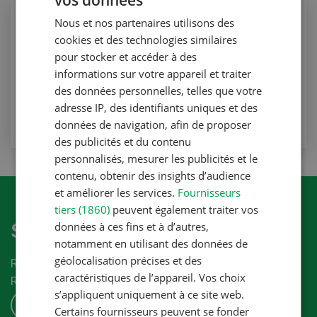
vos données
GERMAN
Production animale
Nous et nos partenaires utilisons des
FRENCH
Lutte contre le piétin
cookies et des technologies similaires
pour stocker et accéder à des
Production animale
informations sur votre appareil et traiter
des données personnelles, telles que votre
VERS L'ARTICLE
adresse IP, des identifiants uniques et des
données de navigation, afin de proposer
des publicités et du contenu
personnalisés, mesurer les publicités et le
contenu, obtenir des insights d’audience
et améliorer les services.
Fournisseurs
tiers (1860)
peuvent également traiter vos
S'abonner à la newletter
données à ces fins et à d’autres,
notamment en utilisant des données de
géolocalisation précises et des
Recevez les dernières nouvelles du monde de la
caractéristiques de l’appareil. Vos choix
Revue-UFA.
s’appliquent uniquement à ce site web.
S'ABONNER
Certains fournisseurs peuvent se fonder