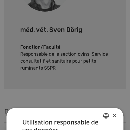
méd. vét. Sven Dörig
Fonction/Faculté
Responsable de la section ovins, Service
consultatif et sanitaire pour petits
ruminants SSPR
Derniers articles de méd. vét. Sven Dörig
×
Utilisation responsable de