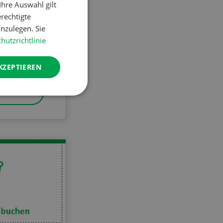
hre Auswahl gilt
erechtigte
nzulegen. Sie
hutzrichtlinie
taltungen
rtschaft
KZEPTIEREN
AHREN