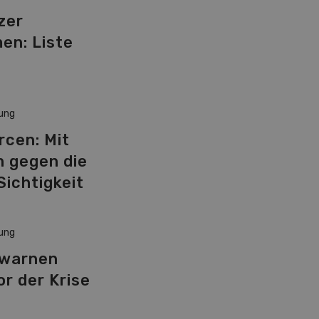
zer
en: Liste
Z
ung
cen: Mit
 gegen die
Sichtigkeit
ung
 warnen
or der Krise