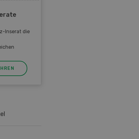
erate
z-Inserat die
eichen
AHREN
el