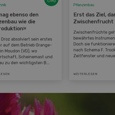
hnik
Pflanzenbau
mag ebenso den
Erst das Ziel, da
zenbau wie die
Zwischenfrucht
roduktion»
Zwischenfrüchte gelt
bewährtes Instrumen
Droz absolviert sein erstes
Doch sie funktionier
hr auf dem Betrieb Grange-
nach Schema F. Trock
 in Moudon (VD), wo
Zeitfenster und neue
irtschaft, Scheinemast und
u zu den wichtigsten B...
LESEN
WEITERLESEN