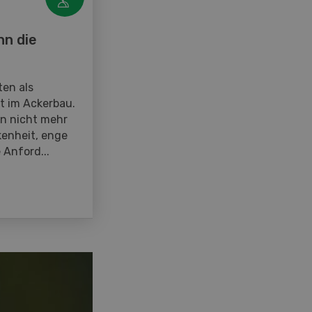
nn die
en als
t im Ackerbau.
en nicht mehr
enheit, enge
 Anford...