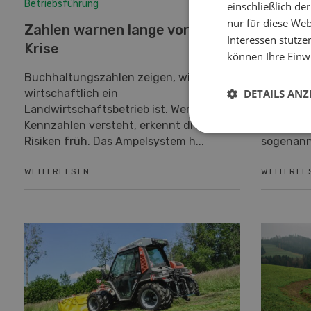
Betriebsführung
Nutztiere
einschließlich d
nur für diese Webs
Zahlen warnen lange vor der
Bodene
Interessen stütze
Krise
zum Ne
können Ihre Einwi
Buchhaltungszahlen zeigen, wie
Legen Hen
DETAILS ANZ
wirtschaftlich ein
Legenest,
Landwirtschaftsbetrieb ist. Wer die
die Betri
Kennzahlen versteht, erkennt drohende
Anteil a
Risiken früh. Das Ampelsystem h...
sogenannt
WEITERLESEN
WEITERLE