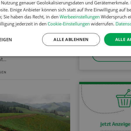
er Nutzung genauer Geolokalisierungsdaten und Gerätemerkmale. I
ite. Einige Anbieter können sich statt auf Ihre Einwilligung auf b
Agenda
ier - Wenn der Boden
n; Sie haben das Recht, in den
Werbeeinstellungen
Widerspruch ei
st wird
lligung jederzeit in den
Cookie-Einstellungen
widerrufen.
Datensc
Events und Verans
nen ihre Eier nicht ins
rund um die Landwi
EIGEN
ALLE ABLEHNEN
ALLE A
 steigt der Arbeitsaufwand für
ebsleitenden im Stall und der
n Brucheiern nimmt zu. Um
MEHR ERF
...
SEN