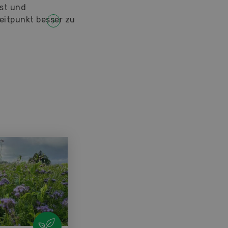
Fütterungsrobotern, selbstfahrenden
Futtermischwagen und stationären Mis
gezogenen Futtermisc...
ZUM ARTIKEL