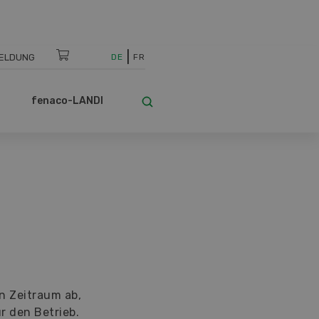
ELDUNG
DE
FR
fenaco-LANDI
Solomix
Als Spezialist für Fütterungstechnik bie
umfangreichste Sortiment an Futterm