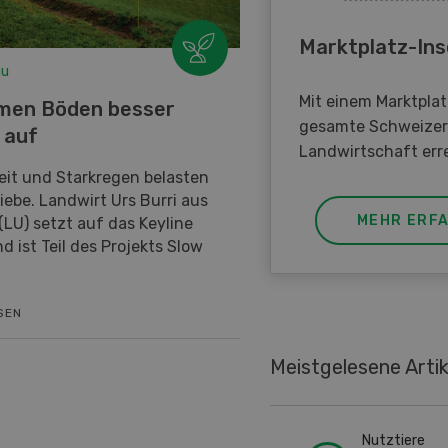
Marktplatz-Ins
au
Mit einem Marktplat
men Böden besser
gesamte Schweizer
 auf
Landwirtschaft err
eit und Starkregen belasten
riebe. Landwirt Urs Burri aus
MEHR ERF
(LU) setzt auf das Keyline
d ist Teil des Projekts Slow
SEN
Meistgelesene Artik
Nutztiere