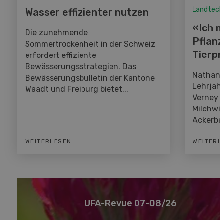
Landtec
Wasser effizienter nutzen
«Ich 
Die zunehmende
Pflan
Sommertrockenheit in der Schweiz
Tierp
erfordert effiziente
Bewässerungsstrategien. Das
Nathan 
Bewässerungsbulletin der Kantone
Lehrja
Waadt und Freiburg bietet...
Verney
Milchw
Ackerba
WEITERLESEN
WEITER
UFA-Revue 07-08/26