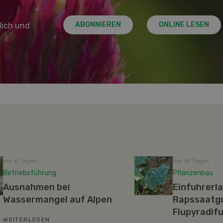
ABONNIEREN
ONLINE LESEN
lich und
vor 5 Tagen
vor 14 Tagen
Betriebsführung
Pflanzenbau
Ausnahmen bei
Einfuhrerl
Wassermangel auf Alpen
Rapssaatgu
Flupyradif
WEITERLESEN