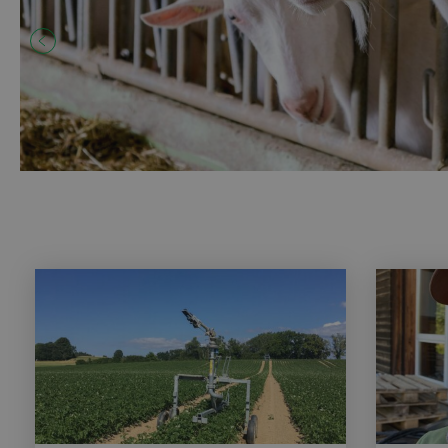
Flushing-Fütterung unterstützt Brunst und
Fruchtbarkeit und hilft, den Ablammzeitpunkt besser z
steuern.
ZUM ARTIKEL