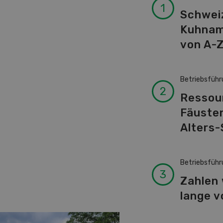
Schwei
Kuhnam
von A-
Betriebsführ
Ressour
Fäusten
Alters-
Betriebsführ
Zahlen
lange v