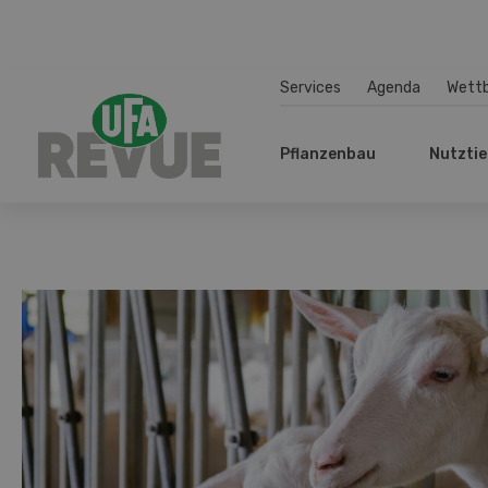
Services
Agenda
Wett
Pflanzenbau
Nutztie
Prächtig trächtig
Lammen Ziegen nicht im gewünschten Zeitraum ab,
entstehen wirtschaftliche Verluste für den Betrieb.