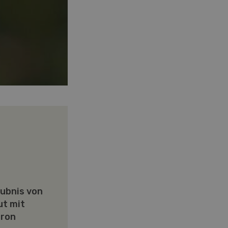
aubnis von
t mit
uron