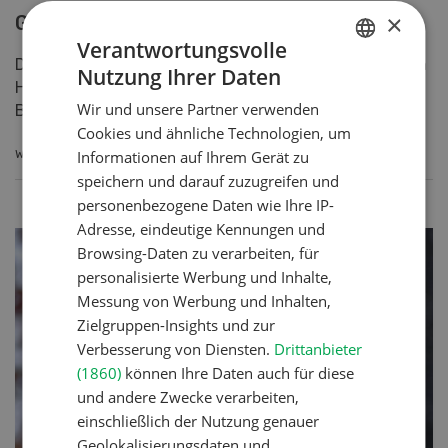
×
fenaco-LANDI
Verantwortungsvolle
Genossenschaftliche Lösung für Barto
Nutzung Ihrer Daten
GERMAN
Die fenaco und die Laveba investieren in den digitalen
Wir und unsere Partner verwenden
FRENCH
Hofmanager Barto und sichern damit seine Zukunft.
Cookies und ähnliche Technologien, um
Barto bleibt auch in Zukunft offen für alle Branch...
Informationen auf Ihrem Gerät zu
speichern und darauf zuzugreifen und
WEITERLESEN
personenbezogene Daten wie Ihre IP-
Adresse, eindeutige Kennungen und
Browsing-Daten zu verarbeiten, für
personalisierte Werbung und Inhalte,
Messung von Werbung und Inhalten,
Zielgruppen-Insights und zur
Verbesserung von Diensten.
Drittanbieter
(1860)
können Ihre Daten auch für diese
und andere Zwecke verarbeiten,
einschließlich der Nutzung genauer
Geolokalisierungsdaten und