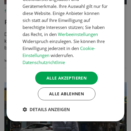
Gerätemerkmale. Ihre Auswahl gilt nur für
diese Website. Einige Anbieter können
sich statt auf Ihre Einwilligung auf
fenaco-LANDI
berechtigte Interessen stützen; Sie haben
Pheromone gegen Wolfsangriffe
das Recht, in den
Werbeeinstellungen
Widerspruch einzulegen. Sie können Ihre
Der Einsatz von Pheromonen ist in der Landwirtschaft
Einwilligung jederzeit in den
Cookie-
kein Fremdwort – sie haben sich im Pflanzenschutz
Einstellungen
widerrufen.
bereits bewährt. Nun findet diese Technologie auch i...
Datenschutzrichtlinie
WEITERLESEN
ALLE AKZEPTIEREN
ALLE ABLEHNEN
DETAILS ANZEIGEN