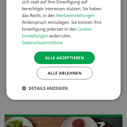
sich statt auf Ihre Einwilligung auf
Fachkurs Aquakultur
berechtigte Interessen stützen; Sie haben
das Recht, in den
Werbeeinstellungen
Sind Sie in der Fischzucht tätig oder
Widerspruch einzulegen. Sie können Ihre
interessieren Sie sich für das Thema? In
Einwilligung jederzeit in den
Cookie-
diesem Fall ist unser FBA-Weiterbildungskurs
Einstellungen
widerrufen.
die perfekte Wahl für Sie. Der Abschluss lässt
Datenschutzrichtlinie
sich mit einem Praktikum zum fachbezogenen,
berufsunabhängigen Ausweis erweitern.
ALLE AKZEPTIEREN
ALLE ABLEHNEN
MEHR ZUR VERANSTALTUNG
DETAILS ANZEIGEN