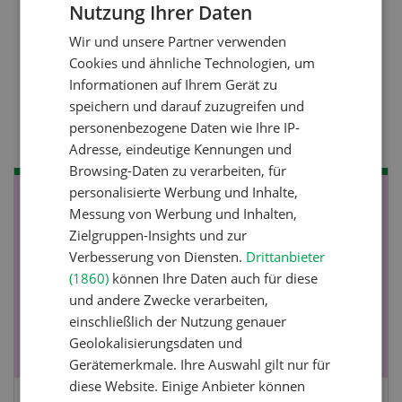
Nutzung Ihrer Daten
GERMAN
Wir und unsere Partner verwenden
FRENCH
Nutztiere
Cookies und ähnliche Technologien, um
Informationen auf Ihrem Gerät zu
Stallklima - Hitzestress
speichern und darauf zuzugreifen und
verhindern
personenbezogene Daten wie Ihre IP-
Adresse, eindeutige Kennungen und
Browsing-Daten zu verarbeiten, für
personalisierte Werbung und Inhalte,
NOV
JAN
Messung von Werbung und Inhalten,
19
-
28
Zielgruppen-Insights und zur
Verbesserung von Diensten.
Drittanbieter
(1860)
können Ihre Daten auch für diese
und andere Zwecke verarbeiten,
einschließlich der Nutzung genauer
Geolokalisierungsdaten und
Gerätemerkmale. Ihre Auswahl gilt nur für
diese Website. Einige Anbieter können