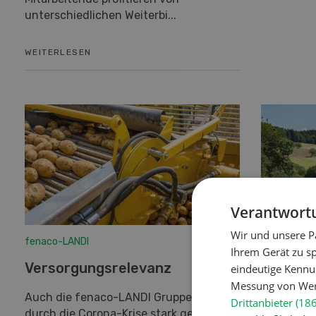
unterschiedlichen Weiterbi...
WEITERLESEN
Verantwortu
Wir und unsere P
fenaco-LANDI
fenaco-LAN
Ihrem Gerät zu s
Versorgungsrelevanz
Mit der
eindeutige Kennu
Messung von Werb
ins neu
Auch die fenaco-LANDI Gruppe ist
Drittanbieter (18
durch die Corona-Krise stark gefordert.