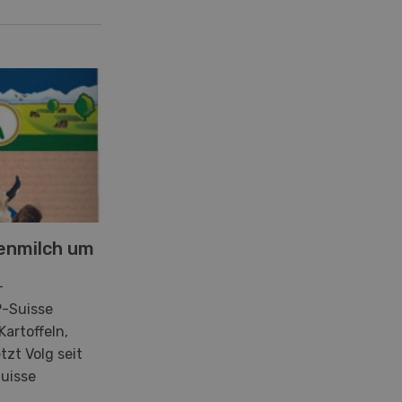
senmilch um
-
P-Suisse
Kartoffeln,
tzt Volg seit
Suisse