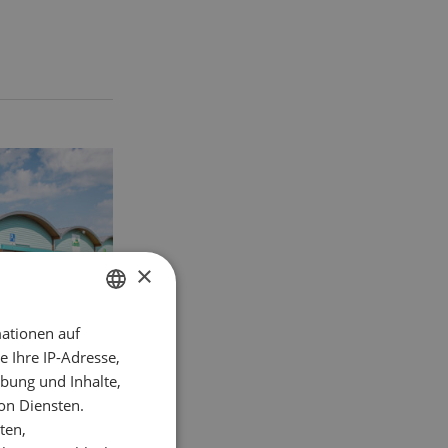
×
ationen auf
GERMAN
 Ihre IP-Adresse,
FRENCH
nd gewinnt
bung und Inhalte,
on Diensten.
ten,
n im