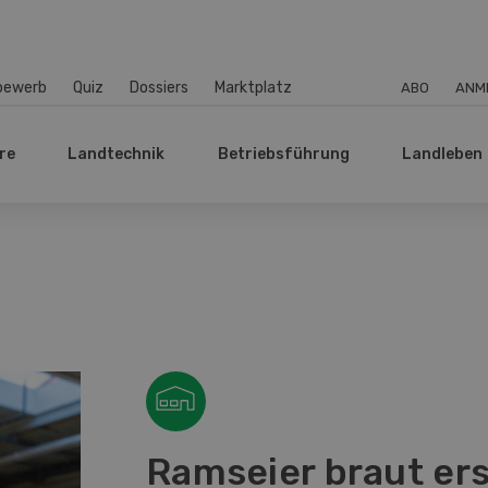
bewerb
Quiz
Dossiers
Marktplatz
ABO
ANM
re
Landtechnik
Betriebsführung
Landleben
Ramseier braut er