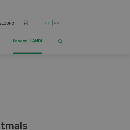
ELDUNG
DE
FR
fenaco-LANDI
stmals