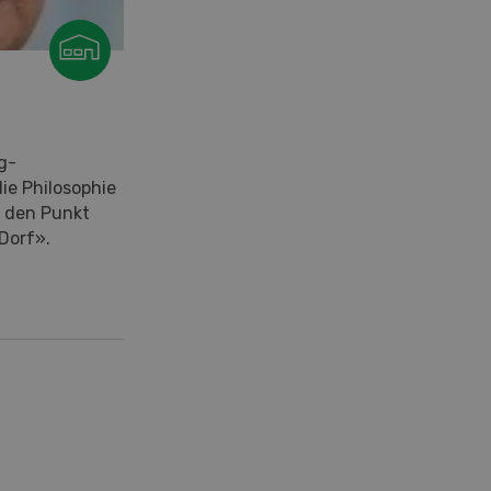
g-
e Philosophie
f den Punkt
Dorf».