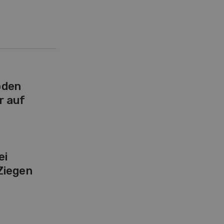
öden
r auf
ei
Ziegen