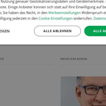
Grundstrategie regelt die
er Nutzung genauer Geolokalisierungsdaten und Gerätemerkmale. I
vergangenen Jahr den U
nd Aufgabenteilung zwischen
ite. Einige Anbieter können sich statt auf Ihre Einwilligung auf b
 und der fenaco. Um dem
Prozent auf 1,395 Milliar
n; Sie haben das Recht, in den
Werbeeinstellungen
Widerspruch ei
en Marktumfeld Rechnung zu
steigern und so erneut M
lligung jederzeit in den
Cookie-Einstellungen
widerrufen.
Datensc
 di...
gewinnen. Besonders erf
entwickelten sich die
EIGEN
ALLE ABLEHNEN
ALLE A
Sortimentsbereiche Pflan
und Do it.
EN
MEHR ERFAHREN