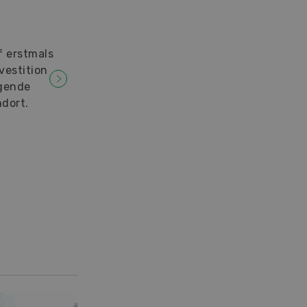
f erstmals
nvestition
igende
dort.