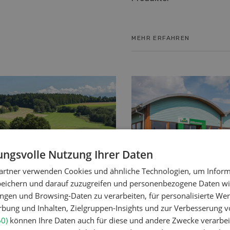
MEHR ERFAHREN
ngsvolle Nutzung Ihrer Daten
artner verwenden Cookies und ähnliche Technologien, um Inform
DI
LANDI verzeichnet
peichern und darauf zuzugreifen und personenbezogene Daten wie
Umsatzwachstum u
 LANDI Grundstrategie
ngen und Browsing-Daten zu verarbeiten, für personalisierte Wer
Marktanteile
ung und Inhalten, Zielgruppen-Insights und zur Verbesserung v
e Jahrzehnt
60)
können Ihre Daten auch für diese und andere Zwecke verarbei
Die LANDI Läden konnte