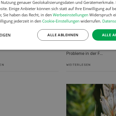
et mechanisch – mit
er Nutzung genauer Geolokalisierungsdaten und Gerätemerkmale. I
Pflanzenbau
ite. Einige Anbieter können sich statt auf Ihre Einwilligung auf b
 und Laser
Gute Stoppelbehan
n; Sie haben das Recht, in den
Werbeeinstellungen
Widerspruch ei
sauberer Acker
anische Unkrautbekämpfung
lligung jederzeit in den
Cookie-Einstellungen
widerrufen.
Datensc
ildtechnik, KI, GPS und Laser
Ein erfolgreicher Ackerba
zten Jahren grosse
EIGEN
ALLE ABLEHNEN
ALLE A
konsequente Feldhygiene
tte gemacht. An den
Wurzelunkräuter und Au
 Bio-Ackerbaut...
müssen gezielt bekämpf
Probleme in der F...
EN
WEITERLESEN