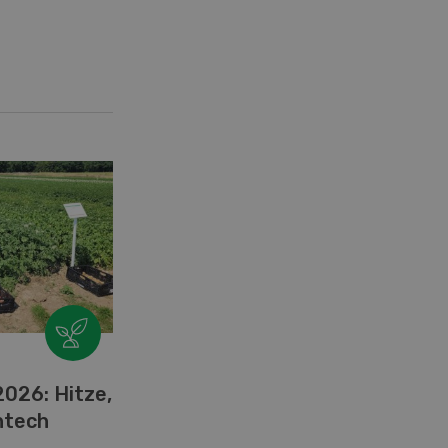
026: Hitze,
htech