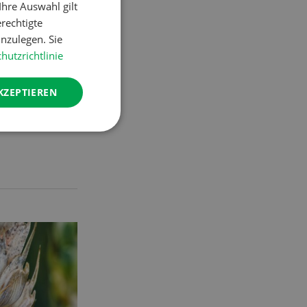
hre Auswahl gilt
erechtigte
dlung,
nzulegen. Sie
hutzrichtlinie
u setzt eine
KZEPTIEREN
 voraus.
sfallsamen
t werden, um