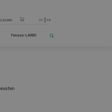
ELDUNG
DE
FR
fenaco-LANDI
neusten