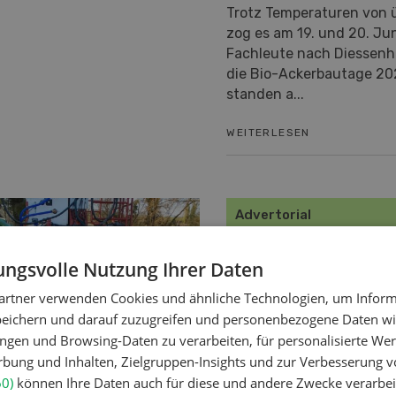
Trotz Temperaturen von 
zog es am 19. und 20. Jun
Fachleute nach Diessenh
die Bio-Ackerbautage 20
standen a...
WEITERLESEN
Advertorial
ngsvolle Nutzung Ihrer Daten
artner verwenden Cookies und ähnliche Technologien, um Inform
peichern und darauf zuzugreifen und personenbezogene Daten wie
ngen und Browsing-Daten zu verarbeiten, für personalisierte Wer
ung und Inhalten, Zielgruppen-Insights und zur Verbesserung v
u
60)
können Ihre Daten auch für diese und andere Zwecke verarbei