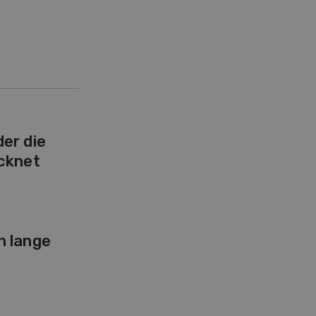
er die
cknet
n lange