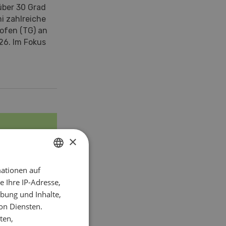
über 30 Grad
i zahlreiche
ofen (TG) an
26. Im Fokus
×
ationen auf
GERMAN
 Ihre IP-Adresse,
FRENCH
bung und Inhalte,
on Diensten.
ten,