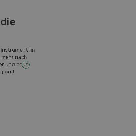
 die
 Instrument im
t mehr nach
ter und neue
ng und