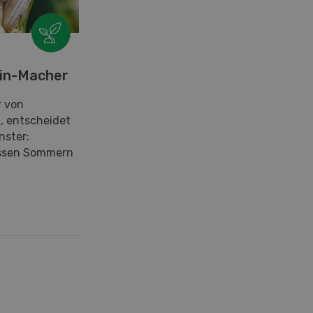
xin-Macher
r von
t, entscheidet
nster:
assen Sommern