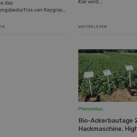
Klar wird:...
e das
ngsbedürfnis von Raygras...
EN
WEITERLESEN
Pflanzenbau
Bio-Ackerbautage 2
Hackmaschine, Hig