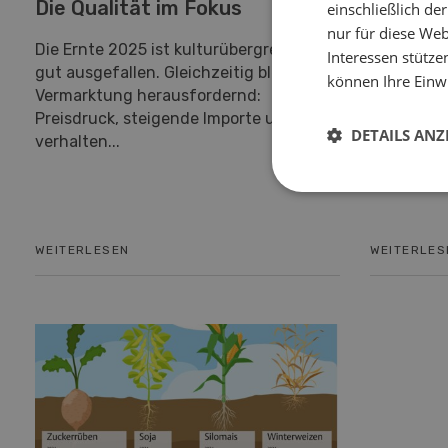
Die Qualität im Fokus
Bio jät
einschließlich d
nur für diese Webs
Zupfern
Die Ernte 2025 ist kulturübergreifend
Interessen stütze
gut ausgefallen. Gleichzeitig bleibt die
Die mech
können Ihre Einwi
Vermarktung herausfordernd:
hat dank B
Preisdruck, steigende Importe und eine
in den let
DETAILS ANZ
verhalten...
Fortschri
Schweizer
WEITERLESEN
WEITERLES