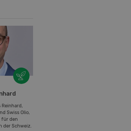
inhard
s Reinhard,
d Swiss Olio,
 für den
n der Schweiz.