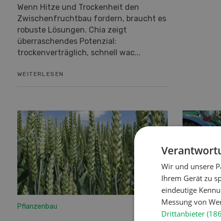
Wenn Hitze und Trockenheit den
Zwischenfruchtbau fordern, braucht es
robuste Lösungen. Chia zeigt
überraschendes Potenzial:
trockenverträglich, schnell wac...
WEITERLESEN
Verantwortu
Wir und unsere P
Ihrem Gerät zu s
eindeutige Kennu
Messung von Werb
Pflanzenbau
Pflanzenba
Drittanbieter (18