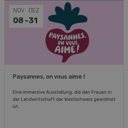
NOV
JAN
19
-
28
Fachkurs Aquakultur
Sind Sie in der Fischzucht tätig oder
interessieren Sie sich für das Thema? In
diesem Fall ist unser FBA-Weiterbildungskurs
die perfekte Wahl für Sie. Der Abschluss lässt
sich mit einem Praktikum zum fachbezogenen,
berufsunabhängigen Ausweis erweitern.