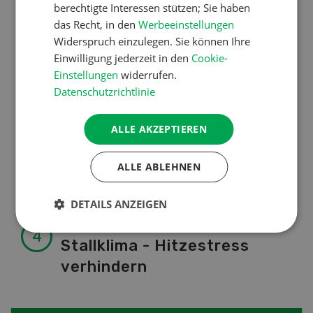
von A-Z
berechtigte Interessen stützen; Sie haben
das Recht, in den
Werbeeinstellungen
Widerspruch einzulegen. Sie können Ihre
Betriebsführung
Einwilligung jederzeit in den
Cookie-
Ressourcen: Mit Fäusten
Einstellungen
widerrufen.
Datenschutzrichtlinie
gegen die Alters-Sichtigkeit
ALLE AKZEPTIEREN
Pflanzenbau
ALLE ABLEHNEN
Raufutter aus dem Sack
DETAILS ANZEIGEN
Nutztiere
Stallklima - Hitzestress
verhindern