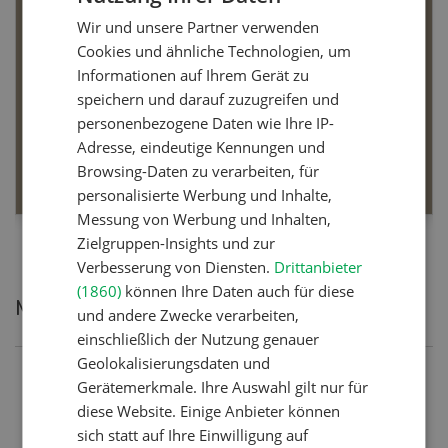
Wir und unsere Partner verwenden
FRENCH
Cookies und ähnliche Technologien, um
Informationen auf Ihrem Gerät zu
speichern und darauf zuzugreifen und
Dossier Bio-Artikel
personenbezogene Daten wie Ihre IP-
Adresse, eindeutige Kennungen und
MEHR ERFAHREN
Browsing-Daten zu verarbeiten, für
personalisierte Werbung und Inhalte,
Messung von Werbung und Inhalten,
Zielgruppen-Insights und zur
Verbesserung von Diensten.
Drittanbieter
(1860)
können Ihre Daten auch für diese
Meistgelesene Artikel
und andere Zwecke verarbeiten,
einschließlich der Nutzung genauer
Geolokalisierungsdaten und
Nutztiere
Gerätemerkmale. Ihre Auswahl gilt nur für
diese Website. Einige Anbieter können
Schweizer Kuhnamen: Liste
sich statt auf Ihre Einwilligung auf