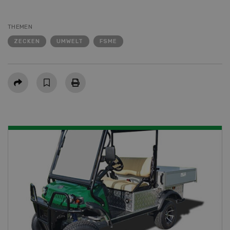
THEMEN
ZECKEN
UMWELT
FSME
Teilen