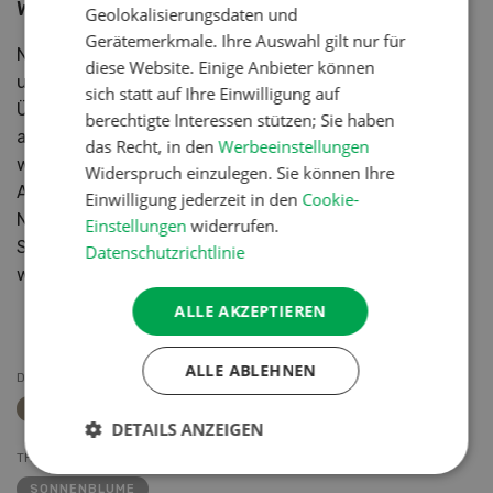
Wunsch nach neuen frühreifen Sorten
Geolokalisierungsdaten und
Gerätemerkmale. Ihre Auswahl gilt nur für
Nach dem Dreschen werden die Stoppeln geschlegelt
diese Website. Einige Anbieter können
und der Boden gepflügt, bevor wieder Getreide folgt.
sich statt auf Ihre Einwilligung auf
Über drei Jahre lag der Durchschnittsertrag bei rund
berechtigte Interessen stützen; Sie haben
acht Tonnen Körnern auf drei Hektaren. Bei der Ernte
das Recht, in den
Werbeeinstellungen
weisen die Körner meist 12 – 15 % Feuchtigkeit auf.
Widerspruch einzulegen. Sie können Ihre
Ackermann will die Kultur weiterführen, solange die
Einwilligung jederzeit in den
Cookie-
Nachfrage stimmt: «Ich hoffe auf neue, frühreife
Einstellungen
widerrufen.
Sorten mit höheren Erträgen. Aber die Sonnenblume
Datenschutzrichtlinie
wird bleiben.»
ALLE AKZEPTIEREN
ALLE ABLEHNEN
DOSSIERS
BIO-ARTIKEL
DETAILS ANZEIGEN
THEMEN
SONNENBLUME