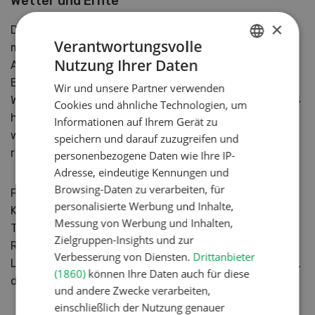
Wetter und Ernte
×
Der Start ins Jahr war günstig: Die Aussaat erfolgte
Verantwortungsvolle
mit einer Präzisions-Einzelkornsämaschine am 20.
Nutzung Ihrer Daten
April. Der kühle, nasse Mai verlangsamte die
GERMAN
Entwicklung, doch der warme Juli förderte das
Wir und unsere Partner verwenden
FRENCH
Wachstum. Schnecken blieben ein Dauerthema. «2024
Cookies und ähnliche Technologien, um
hatten wir grosse Probleme mit Vogelfrass, diesmal
Informationen auf Ihrem Gerät zu
weniger. Aber die Schnecken bleiben ein Risiko»,
speichern und darauf zuzugreifen und
resümiert Ackermann.
personenbezogene Daten wie Ihre IP-
Adresse, eindeutige Kennungen und
Browsing-Daten zu verarbeiten, für
Für die Ernte ist entscheidend, dass Pflanzen und
personalisierte Werbung und Inhalte,
Körner möglichst trocken sind – das spart
Messung von Werbung und Inhalten,
Trocknungskosten und erleichtert den Drusch. In der
Zielgruppen-Insights und zur
Region investieren inzwischen mehrere
Verbesserung von Diensten.
Drittanbieter
Lohnunternehmer in spezielle Sonnenblumenvorsätze,
(1860)
können Ihre Daten auch für diese
da die Anbaufläche stark zugenommen hat.
und andere Zwecke verarbeiten,
einschließlich der Nutzung genauer