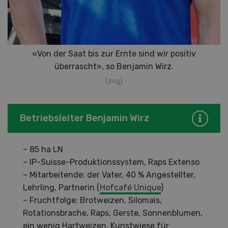
«Von der Saat bis zur Ernte sind wir positiv
überrascht», so Benjamin Wirz.
(zvg)
Betriebsleiter Benjamin Wirz
– 85 ha LN
– IP-Suisse-Produktionssystem, Raps Extenso
– Mitarbeitende: der Vater, 40 % Angestellter,
Lehrling, Partnerin (
Hofcafé Unique
)
– Fruchtfolge: Brotweizen, Silomais,
Rotationsbrache, Raps, Gerste, Sonnenblumen,
ein wenig Hartweizen, Kunstwiese für