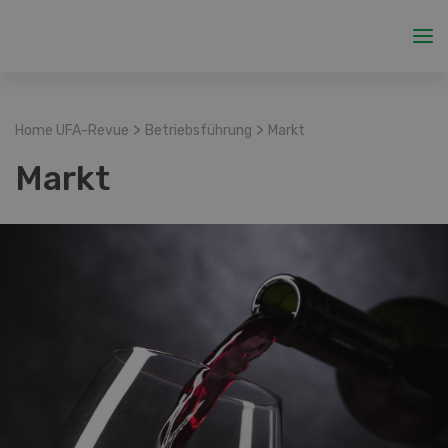
>
>
Home UFA-Revue
Betriebsführung
Markt
Markt