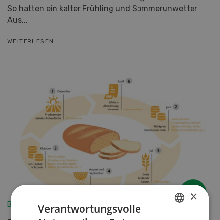
WEITERLESEN
Betriebsführung
Ringen ums tägliche Schweizer Brot
×
Damit die Schweizer Landwirtschaft Brotgetreide
Verantwortungsvolle
wirtschaftlich produzieren kann, braucht es