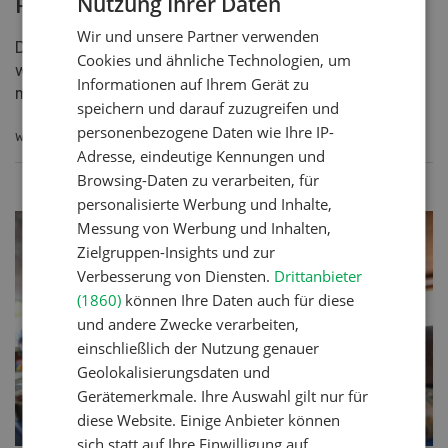
Nutzung Ihrer Daten
GERMAN
marktregulierende Massnahmen.
Wir und unsere Partner verwenden
FRENCH
WEITERLESEN
Cookies und ähnliche Technologien, um
Informationen auf Ihrem Gerät zu
speichern und darauf zuzugreifen und
personenbezogene Daten wie Ihre IP-
Adresse, eindeutige Kennungen und
Browsing-Daten zu verarbeiten, für
personalisierte Werbung und Inhalte,
Messung von Werbung und Inhalten,
Zielgruppen-Insights und zur
Verbesserung von Diensten.
Drittanbieter
(1860)
können Ihre Daten auch für diese
und andere Zwecke verarbeiten,
einschließlich der Nutzung genauer
Geolokalisierungsdaten und
1. August-Brunch wird 30 Jahre alt
Gerätemerkmale. Ihre Auswahl gilt nur für
diese Website. Einige Anbieter können
Der 1. August-Brunch feiert sein 30-jähriges Bestehen
sich statt auf Ihre Einwilligung auf