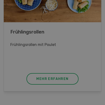
Poulet mit Spinat-Dörrtomaten-
Rahmsauce
Poulet mit Spinat-Dörrtomaten-Rahmsauce
(Gut zu wissen: Bandnudeln mit etwas
geschmolzener Butter und Pfeffer verfeinern).
MEHR ERFAHREN