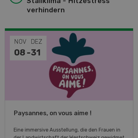
Stallklima - Hitzestress
verhindern
NOV
JAN
19
-
28
Fachkurs Aquakultur
Sind Sie in der Fischzucht tätig oder
interessieren Sie sich für das Thema? In