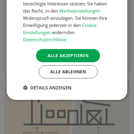
berechtigte Interessen stützen; Sie haben
Testen Sie Ihr Wissen. Machen Sie mit am
das Recht, in den
Werbeeinstellungen
Agrar-Quiz der UFA-Revue. Die Fragen
Widerspruch einzulegen. Sie können Ihre
beziehen sich auf die Unkrautbekämpfung und
Einwilligung jederzeit in den
Cookie-
Maschinen zur mechanischen
Einstellungen
widerrufen.
Unkrautbekämpfung.
Datenschutzrichtlinie
ALLE AKZEPTIEREN
ZUM QUIZ
ALLE ABLEHNEN
DETAILS ANZEIGEN