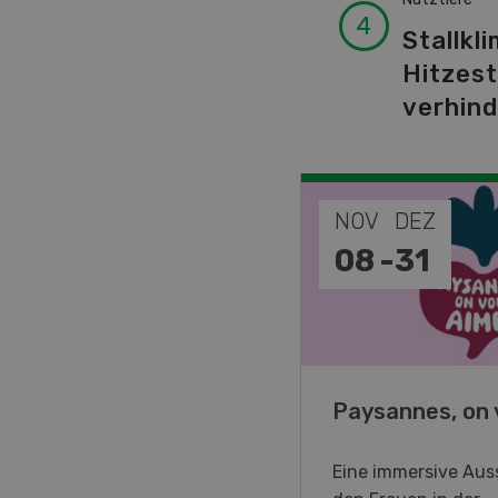
Stallkli
Hitzes
verhin
EP
NOV
DEZ
-
11
08
-
31
o Days 2026
Paysannes, on 
eller Forstmaschinen laden
Eine immersive Auss