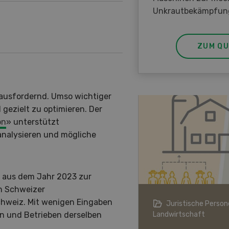
Unkrautbekämpfun
ZUM QU
erausfordernd. Umso wichtiger
 gezielt zu optimieren. Der
on
» unterstützt
analysieren und mögliche
e aus dem Jahr 2023 zur
en Schweizer
hweiz. Mit wenigen Eingaben
ndwirtschaft im Klimawandel
Juristische Persone
Landwirtschaft
en und Betrieben derselben