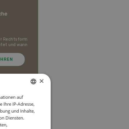
che
er Rechtsform
Dossier Bio-Artikel
utet und wann
AHREN
MEHR ERFAHREN
×
ationen auf
GERMAN
el
 Ihre IP-Adresse,
FRENCH
bung und Inhalte,
on Diensten.
ten,