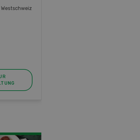
oder interessieren Sie sich für
r Westschweiz
das Thema? In diesem Fall ist
unser FBA-Weiterbildungskurs
die perfekte Wahl für Sie. Der
Abschluss lässt sich mit einem
Praktikum zum fachbezogenen,
berufsunabhängigen Ausweis
erweitern.
UR
MEHR ZUR
LTUNG
VERANSTALTUNG