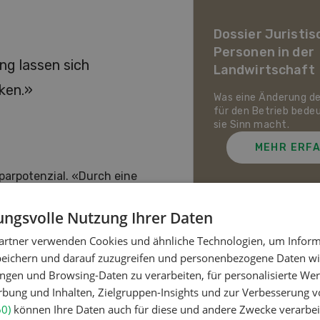
ier Landwirtschaft im
awandel
Dossier Juristis
Personen in der
uf den Schweizer Pflanzenbau
g lassen sich
Landwirtschaft
ie Tierhaltung zukommt und
ch die Schweizer
ken.»
irtschaft gegen Hitze,
Was eine Änderung d
enheit und Extremwetter
für den Betrieb bede
zen kann.
sie Sinn macht.
MEHR ERFAHREN
MEHR ERF
sparpotenzial. «Durch eine
tterkosten senken, die einen
es in der Mitteilung des SMP.
ngsvolle Nutzung Ihrer Daten
rsicht: grün markierte Felder
artner verwenden Cookies und ähnliche Technologien, um Inform
enzgruppe, rote Felder
Meistgelesene Artik
peichern und darauf zuzugreifen und personenbezogene Daten wie
t sich auf einen Blick
ngen und Browsing-Daten zu verarbeiten, für personalisierte Wer
ung und Inhalten, Zielgruppen-Insights und zur Verbesserung v
Nutztiere
60)
können Ihre Daten auch für diese und andere Zwecke verarbei