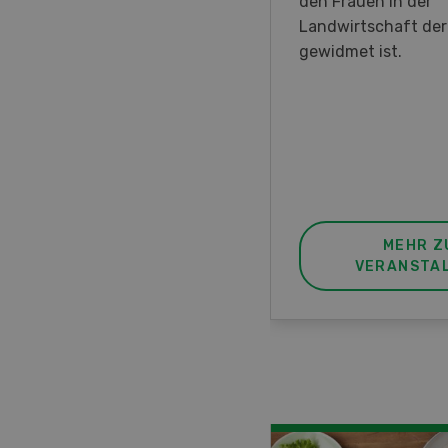
en DemoDays 2026 nach
den Frauen in der
isbach zu Live-
Landwirtschaft de
nstrationen und der CH-
gewidmet ist.
ere des neuen 8-Rad-
rders ein.
MEHR ZUR
MEHR Z
VERANSTALTUNG
VERANSTA