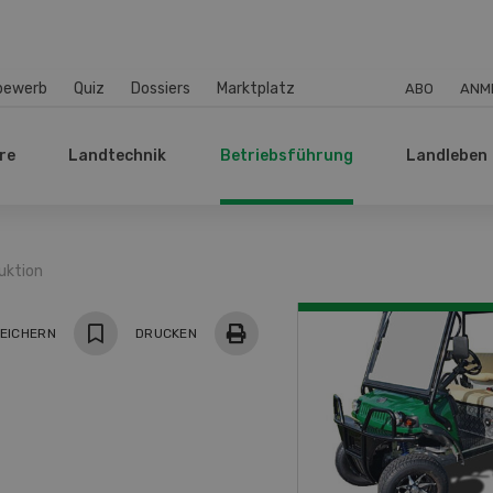
bewerb
Quiz
Dossiers
Marktplatz
ABO
ANM
re
Landtechnik
Betriebsführung
Landleben
uktion
EICHERN
DRUCKEN