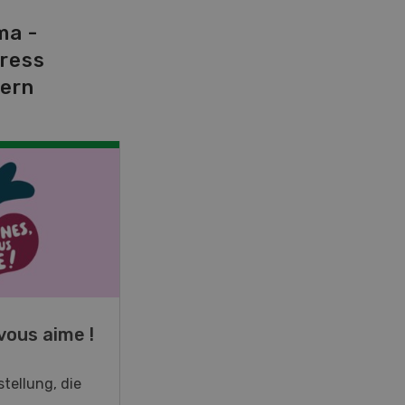
ma -
tress
dern
NOV
JAN
19
-
28
vous aime !
Fachkurs Aquakultur
tellung, die
Sind Sie in der Fischzucht tätig