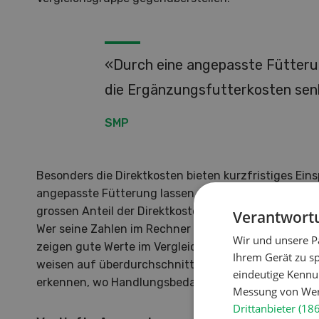
Doss
Klim
Hof in neuer Hand
Was a
«Durch eine angepasste Fütterun
und d
Betriebsleiterinnen und
wie si
die Ergänzungsfutterkosten sen
Betriebsleiter zeigen, wie sie ihren
Landw
Betrieb nach der Übernahme
Trock
SMP
weiterentwickeln.
schüt
MEHR ERFAHREN
Besonders die Direktkosten bieten kurzfristiges Ein
angepasste Fütterung lassen sich die Ergänzungsfu
grossen Anteil der Direktkosten ausmachen», heisst 
Verantwortu
Wer seine Zahlen im Rechner eingibt, erhält eine Übe
Wir und unsere P
zeigen gute Werte im Vergleich zur gewählten Refer
Ihrem Gerät zu s
weisen auf überdurchschnittliche Kosten hin. So läss
eindeutige Kennu
erkennen, wo Handlungsbedarf besteht.
Messung von Werb
Drittanbieter (18