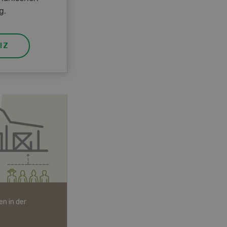
g.
IZ
n in der
Bio-Artikel