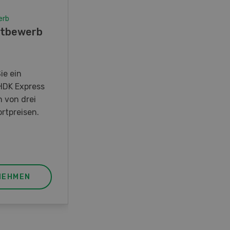
erb
Wettbewerb
tbewerb
Fotorätsel 07-08/26
Gewinnen Sie eines von fünf
LANDI Taschenmessern
ie ein
HDK Express
n von drei
rtpreisen.
NEHMEN
JETZT TEILNEHMEN