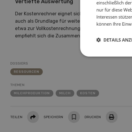
Vertiefte Auswertung
einschließlich d
nur für diese Webs
Der Kostenrechner eignet sich nicht nur für eine er
Interessen stütze
auch als Grundlage für weiterführende Beratungen.
können Ihre Einwi
etwa zur Vollkostenrechnung oder zur betriebsspezi
empfiehlt sich die Zusammenarbeit mit der kantonal
DETAILS ANZ
DOSSIERS
RESSOURCEN
THEMEN
MILCHPRODUKTION
MILCH
KOSTEN
Teilen
TEILEN
SPEICHERN
DRUCKEN