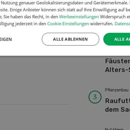
er Nutzung genauer Geolokalisierungsdaten und Gerätemerkmale. I
Schwei
ite. Einige Anbieter können sich statt auf Ihre Einwilligung auf b
Kuhnam
ste Einschätzung, sondern
n; Sie haben das Recht, in den
Werbeeinstellungen
Widerspruch ei
von A-
 Für vertiefte Auswertungen,
lligung jederzeit in den
Cookie-Einstellungen
widerrufen.
Datensc
fischen Optimierung,
en Beratung.
EIGEN
ALLE ABLEHNEN
ALLE A
Betriebsführ
Ressour
Fäusten
Alters-
Pflanzenbau
Raufut
dem Sa
Nutztiere