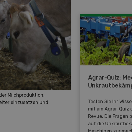
Agrar-Quiz: Me
Unkrautbekäm
der Milchproduktion.
Testen Sie Ihr Wiss
elter einzusetzen und
mit am Agrar-Quiz 
Revue. Die Fragen 
auf die Unkrautbe
Maschinen zur mec