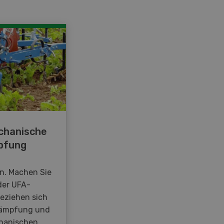
chanische
pfung
en. Machen Sie
der UFA-
beziehen sich
kämpfung und
hanischen