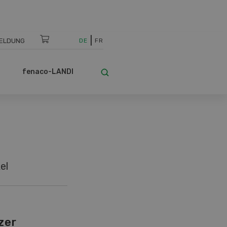
ELDUNG
DE
FR
fenaco-LANDI
el
zer