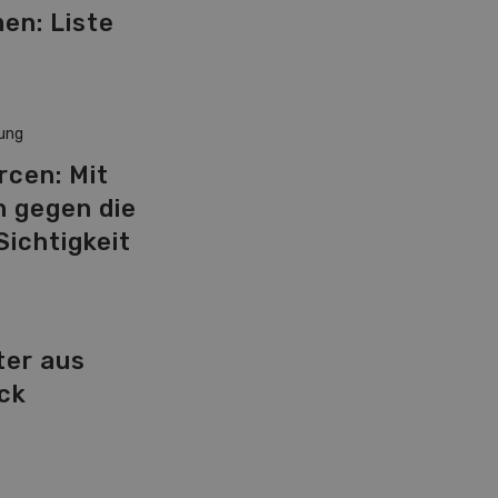
en: Liste
Z
ung
cen: Mit
 gegen die
Sichtigkeit
ter aus
ck