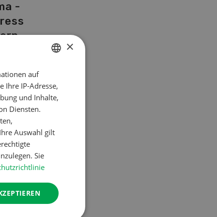
ma -
tress
dern
×
ationen auf
GERMAN
 Ihre IP-Adresse,
FRENCH
bung und Inhalte,
 06/26
Know-How 06/26
on Diensten.
ten,
hre Auswahl gilt
WEITERLESEN
erechtigte
nzulegen. Sie
hutzrichtlinie
KZEPTIEREN