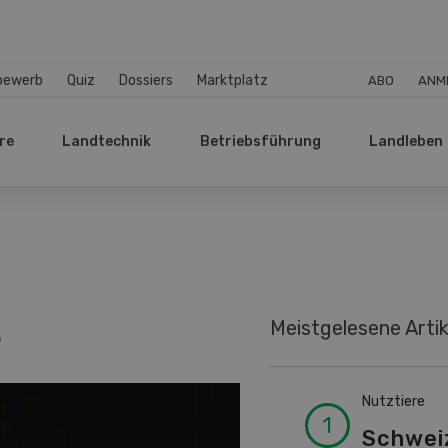
bewerb
Quiz
Dossiers
Marktplatz
ABO
ANM
re
Landtechnik
Betriebsführung
Landleben
Meistgelesene Artik
e
Nutztiere
Schwei