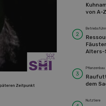
Kuhnam
von A-
Betriebsführ
Ressour
Fäusten
Alters-
Pflanzenbau
Raufut
dem Sa
späteren Zeitpunkt
Nutztiere