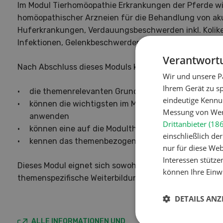
Im Modul Tierhomöopathie Erkrankungen der Pferde wir
homöopathischer Arzneien für die Behandlung von ak
Huferkrankungen, Verdauungsbeschwerden inkl. Kolik
Infektionen, Gelenkbeschwerden und Hautbeschwerde
Verantwortu
Nach Abschluss dieses Moduls kennen die Teilnehme
Wir und unsere P
Ihrem Gerät zu s
die themenrelevanten Grundlagen der Homöopathi
eindeutige Kennu
können die wichtigsten im Modul besprochenen Ar
Messung von Werb
anwenden
Drittanbieter (18
können eine auf die Modulthemen bezogene Falla
einschließlich d
kennen das themenbezogene Casemanagement
nur für diese Webs
Interessen stütze
Dieses Modul eignet sich sowohl als Einstieg in die Ti
können Ihre Einwi
themenspezifische Weiterbildung. Es sind keine Vorken
DETAILS ANZ
ALLE INFORMATIONEN UND