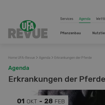
Services
Agenda
Wett
Pflanzenbau
Nutztie
>
>
Home UFA-Revue
Agenda
Erkrankungen der Pferde
Agenda
Erkrankungen der Pferd
01
-
28
OKT
FEB