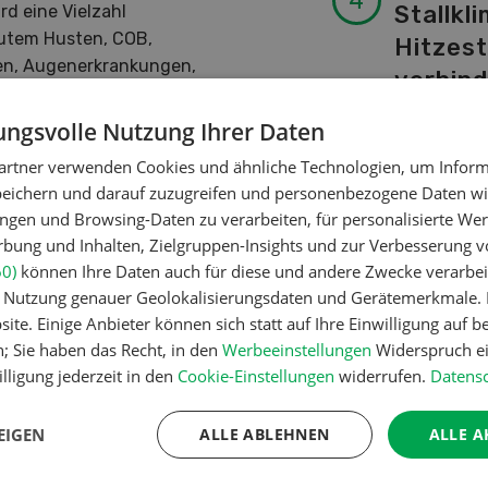
Stallkli
d eine Vielzahl
utem Husten, COB,
Hitzes
en, Augenerkrankungen,
verhin
n besprochen.
ngsvolle Nutzung Ihrer Daten
nden
artner verwenden Cookies und ähnliche Technologien, um Inform
peichern und darauf zuzugreifen und personenbezogene Daten wie
e
ngen und Browsing-Daten zu verarbeiten, für personalisierte Wer
Fotorätsel
zneien unterscheiden und
ung und Inhalten, Zielgruppen-Insights und zur Verbesserung v
60)
können Ihre Daten auch für diese und andere Zwecke verarbei
ufnahme durchführen
er Nutzung genauer Geolokalisierungsdaten und Gerätemerkmale. I
WEITERLESEN
ite. Einige Anbieter können sich statt auf Ihre Einwilligung auf b
n; Sie haben das Recht, in den
Werbeeinstellungen
Widerspruch ei
erhomöopathie wie auch als
lligung jederzeit in den
Cookie-Einstellungen
widerrufen.
Datensc
ntnisse nötig.
EIGEN
ALLE ABLEHNEN
ALLE A