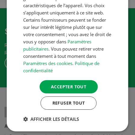
caractéristiques de l’appareil. Vos choix
s’appliquent uniquement à ce site web.
Certains fournisseurs peuvent se fonder
sur leur intérêt légitime plutôt que sur
S'abonner à la newletter
votre consentement ; vous avez le droit de
vous y opposer dans
Paramètres
Recevez les dernières nouvelles du monde de la
publicitaires
. Vous pouvez retirer votre
Revue-UFA.
consentement à tout moment dans
S'ABONNER
Paramètres des cookies
.
Politique de
confidentialité
ACCEPTER TOUT
REFUSER TOUT
AFFICHER LES DÉTAILS
A propos de nous