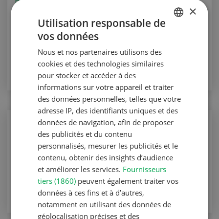
Production animale
×
Aquaculture en Suisse
Utilisation responsable de
vos données
PRODUCTON ANIMALE
GERMAN
Nous et nos partenaires utilisons des
FRENCH
VERS L'ARTICLE
cookies et des technologies similaires
pour stocker et accéder à des
informations sur votre appareil et traiter
des données personnelles, telles que votre
adresse IP, des identifiants uniques et des
données de navigation, afin de proposer
Production animale
des publicités et du contenu
Rester en phase avec la lactation
personnalisés, mesurer les publicités et le
contenu, obtenir des insights d’audience
Production animale
et améliorer les services.
Fournisseurs
VERS L'ARTICLE
tiers (1860)
peuvent également traiter vos
données à ces fins et à d’autres,
notamment en utilisant des données de
géolocalisation précises et des