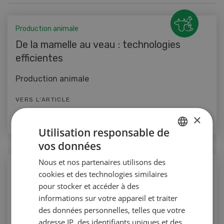
Production animale
De la mamelle au veau : technologies
efficientes
Production animale
VERS L'ARTICLE
×
Utilisation responsable de
vos données
GERMAN
Nous et nos partenaires utilisons des
FRENCH
Production animale
cookies et des technologies similaires
Stratégies d’abreuvement pour les veaux
pour stocker et accéder à des
informations sur votre appareil et traiter
Production animale
des données personnelles, telles que votre
adresse IP, des identifiants uniques et des