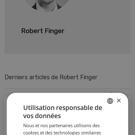
Robert Finger
Derniers articles de Robert Finger
×
Gestion
Utilisation responsable de
La diversité, garante du futur
vos données
GERMAN
Nous et nos partenaires utilisons des
Gestion
FRENCH
cookies et des technologies similaires