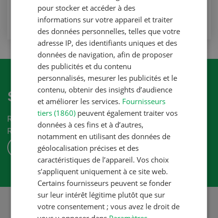
VERS L'ARTICLE
pour stocker et accéder à des
informations sur votre appareil et traiter
des données personnelles, telles que votre
adresse IP, des identifiants uniques et des
données de navigation, afin de proposer
des publicités et du contenu
personnalisés, mesurer les publicités et le
contenu, obtenir des insights d’audience
S'abonner à la newletter
et améliorer les services.
Fournisseurs
tiers (1860)
peuvent également traiter vos
Recevez les dernières nouvelles du monde de la
données à ces fins et à d’autres,
Revue-UFA.
notamment en utilisant des données de
S'ABONNER
géolocalisation précises et des
caractéristiques de l’appareil. Vos choix
s’appliquent uniquement à ce site web.
Certains fournisseurs peuvent se fonder
sur leur intérêt légitime plutôt que sur
votre consentement ; vous avez le droit de