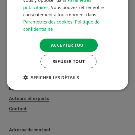
vous y opposer dans
Paramètres
publicitaires
. Vous pouvez retirer votre
A propos de nous
consentement à tout moment dans
La Revue UFA propose des
Paramètres des cookies
.
Politique de
solutions professionnelles
confidentialité
individuelles à toutes les
agricultrices et agriculteurs de
ACCEPTER TOUT
Suisse. Notre équipe entretien des
contacts privilégiés avec de
REFUSER TOUT
nombreux auteurs spécialisés des
stations de recherche, des hautes
AFFICHER LES DÉTAILS
écoles et de l’industrie.
Équipe
Auteurs et experts
Contact
Adresse de contact