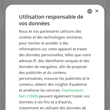
×
Utilisation responsable de
vos données
GERMAN
Nous et nos partenaires utilisons des
FRENCH
Production végétale
cookies et des technologies similaires
Les silos et les granges à foin
pour stocker et accéder à des
informations sur votre appareil et traiter
Production végétale
des données personnelles, telles que votre
adresse IP, des identifiants uniques et des
VERS L'ARTICLE
données de navigation, afin de proposer
des publicités et du contenu
personnalisés, mesurer les publicités et le
contenu, obtenir des insights d’audience
et améliorer les services.
Fournisseurs
Vie quotidienne
tiers (1860)
peuvent également traiter vos
données à ces fins et à d’autres,
Voyage des lecteurs Afrique du Sud
notamment en utilisant des données de