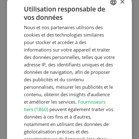
×
Utilisation responsable de
vos données
GERMAN
Nous et nos partenaires utilisons des
FRENCH
cookies et des technologies similaires
pour stocker et accéder à des
informations sur votre appareil et traiter
des données personnelles, telles que votre
adresse IP, des identifiants uniques et des
2e jour : Saint-Christophe-en-
données de navigation, afin de proposer
Brionnais – Clermont-Ferrand
des publicités et du contenu
Après le petit‑déjeuner à l’hôtel, route vers
personnalisés, mesurer les publicités et le
Saint‑Christophe‑en‑Brionnais, village célèbre
contenu, obtenir des insights d’audience
et améliorer les services.
Fournisseurs
pour son marché aux bovins (et ce, depuis
tiers (1860)
peuvent également traiter vos
1488 !), étant aujourd’hui l’un des plus
données à ces fins et à d’autres,
importants de France. Tour guidé de ce
notamment en utilisant des données de
marché alliant tradition et modernité, qui est
géolocalisation précises et des
aussi le plus grand du pays pour la race