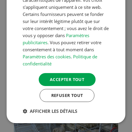
caractéristiques de l’appareil. Vos choix
charolaise (40 000 animaux par an !). Puis,
s’appliquent uniquement à ce site web.
savoureuse collation en commun. L’après‑midi,
Certains fournisseurs peuvent se fonder
visite du domaine situé non loin de là
sur leur intérêt légitime plutôt que sur
appartenant à la famille Guy Pegon, une
votre consentement ; vous avez le droit de
communauté d’exploitation qui compte
vous y opposer dans
Paramètres
environ 900 bovins de race charolaise, dont
publicitaires
. Vous pouvez retirer votre
quelque 200 vaches allaitantes. Ensuite, cap
consentement à tout moment dans
sur Clermont‑Ferrand. Installation dans les
Paramètres des cookies
.
Politique de
chambres et souper commun à l’hôtel
confidentialité
Oceania.
ACCEPTER TOUT
REFUSER TOUT
AFFICHER LES DÉTAILS