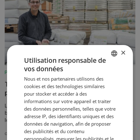
×
Utilisation responsable de
vos données
GERMAN
Production végétale
Nous et nos partenaires utilisons des
FRENCH
Tolérance zéro pour les adventices à
cookies et des technologies similaires
problèmes
pour stocker et accéder à des
informations sur votre appareil et traiter
La voie menant à la certification des semences
des données personnelles, telles que votre
biologiques est difficile. Les plus grands ennemis sont
adresse IP, des identifiants uniques et des
les mauvaises herbes et les maladies provenant des s...
données de navigation, afin de proposer
des publicités et du contenu
CONTINUER À LIRE
personnalisés, mesurer les publicités et le