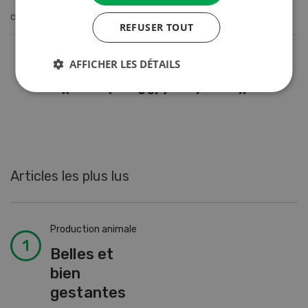
CONTINUER À LIRE
REFUSER TOUT
AFFICHER LES DÉTAILS
5
of 7
Articles les plus lus
Production animale
Belles et
bien
gestantes