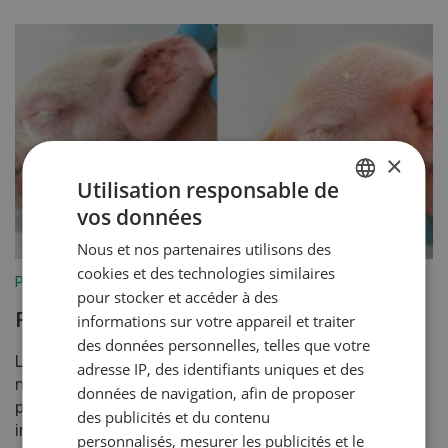
×
Utilisation responsable de
vos données
GERMAN
Nous et nos partenaires utilisons des
FRENCH
cookies et des technologies similaires
Production animale
pour stocker et accéder à des
Porcelets RCIU
informations sur votre appareil et traiter
des données personnelles, telles que votre
La sélection génétique axée sur l’augmentation du
adresse IP, des identifiants uniques et des
nombre de porcelets par portée vise à améliorer la
données de navigation, afin de proposer
productivité des truies reproductrices, un facteur
des publicités et du contenu
imp...
personnalisés, mesurer les publicités et le