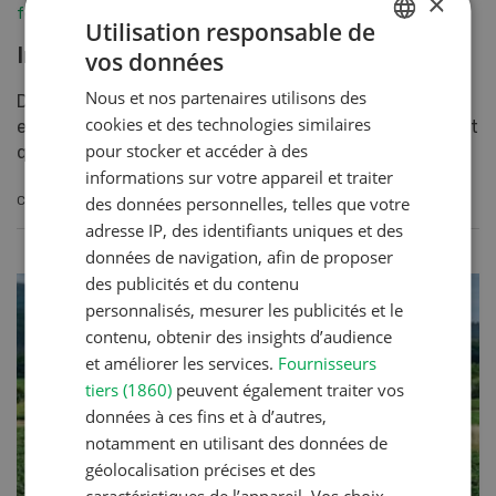
×
fenaco-LANDI
Utilisation responsable de
Initiatives agricoles
vos données
GERMAN
Nous et nos partenaires utilisons des
Depuis des mois, les partisans des initiatives pour une
FRENCH
cookies et des technologies similaires
eau potable propre et contre les pesticides soutiennent
pour stocker et accéder à des
que l’agriculture suisse n’est pas durable....
informations sur votre appareil et traiter
CONTINUER À LIRE
des données personnelles, telles que votre
adresse IP, des identifiants uniques et des
données de navigation, afin de proposer
des publicités et du contenu
personnalisés, mesurer les publicités et le
contenu, obtenir des insights d’audience
et améliorer les services.
Fournisseurs
tiers (1860)
peuvent également traiter vos
données à ces fins et à d’autres,
notamment en utilisant des données de
géolocalisation précises et des
caractéristiques de l’appareil. Vos choix