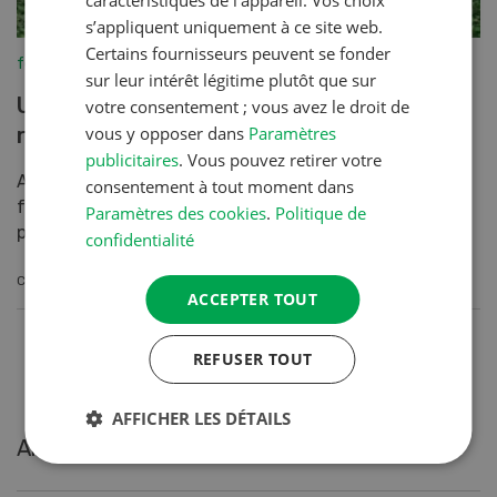
s’appliquent uniquement à ce site web.
Certains fournisseurs peuvent se fonder
fenaco-LANDI
sur leur intérêt légitime plutôt que sur
Une chance pour la commercialisation
votre consentement ; vous avez le droit de
vous y opposer dans
Paramètres
régionale
publicitaires
. Vous pouvez retirer votre
Avec la politique agricole à partir de 2022, le Conseil
consentement à tout moment dans
fédéral entend améliorer les conditions générales aux
Paramètres des cookies
.
Politique de
plans du marché, de l’exploitation et de l’en...
confidentialité
CONTINUER À LIRE
ACCEPTER TOUT
REFUSER TOUT
AFFICHER LES DÉTAILS
Articles les plus lus