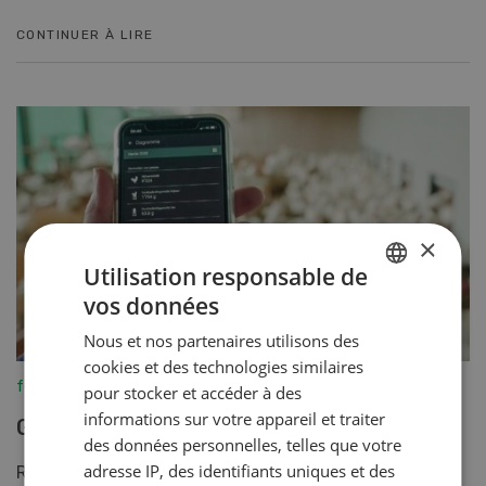
CONTINUER À LIRE
×
Utilisation responsable de
vos données
GERMAN
Nous et nos partenaires utilisons des
FRENCH
cookies et des technologies similaires
fenaco-LANDI
pour stocker et accéder à des
informations sur votre appareil et traiter
Gérer les volailles avec un smartphone
des données personnelles, telles que votre
adresse IP, des identifiants uniques et des
Relever des données, c’est une chose. Les exploiter et