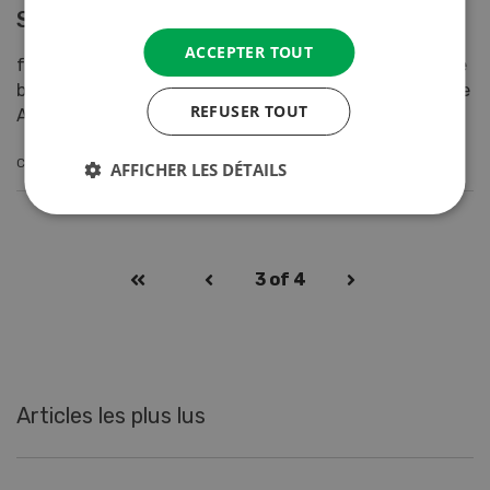
Service
ACCEPTER TOUT
fenaco étend le gestionnaire d’exploitation numérique
barto powered by 365FarmNet avec le nouveau module
REFUSER TOUT
Agroline Service. Les agricultrices et les agricul...
CONTINUER À LIRE
AFFICHER LES DÉTAILS
3
of 4
Articles les plus lus