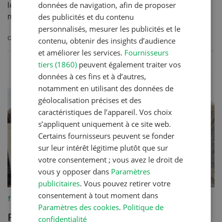
données de navigation, afin de proposer
les comparer, c’en est une autre. Grâce au nouveau
des publicités et du contenu
module Barto UFA Gallo Support, les fermes avicol...
personnalisés, mesurer les publicités et le
CONTINUER À LIRE
contenu, obtenir des insights d’audience
et améliorer les services.
Fournisseurs
tiers (1860)
peuvent également traiter vos
données à ces fins et à d’autres,
notamment en utilisant des données de
géolocalisation précises et des
caractéristiques de l’appareil. Vos choix
s’appliquent uniquement à ce site web.
Certains fournisseurs peuvent se fonder
sur leur intérêt légitime plutôt que sur
votre consentement ; vous avez le droit de
vous y opposer dans
Paramètres
publicitaires
. Vous pouvez retirer votre
consentement à tout moment dans
fenaco-LANDI
Paramètres des cookies
.
Politique de
Protection numérique avec Agroline
confidentialité