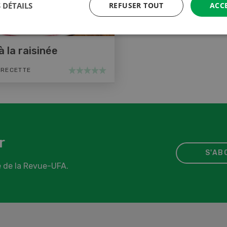
 DÉTAILS
REFUSER TOUT
ACC
à la raisinée
 RECETTE
r
S'AB
 de la Revue-UFA.