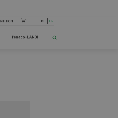
RIPTION
DE
FR
fenaco-LANDI