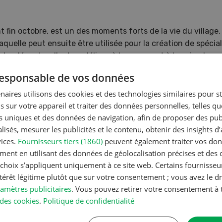
t fin octobre, est un des moments forts de la vie du village.
aquelle peut ensuite être utilisée pour la création de spécial
t y déguster d'autres délices à la pomme et à la poire. Lors
e des gâteaux, des tresses et des pains. Elle aime aussi pa
 responsable de vos données
t elle a été la présidente pendant six ans. En ce moment Eri
 pleine de tempérament.
naires utilisons des cookies et des technologies similaires pour s
s sur votre appareil et traiter des données personnelles, telles q
nts uniques et des données de navigation, afin de proposer des publ
isés, mesurer les publicités et le contenu, obtenir des insights d
vices.
Fournisseurs tiers (1860)
peuvent également traiter vos donn
ment en utilisant des données de géolocalisation précises et des 
s choix s’appliquent uniquement à ce site web. Certains fournisse
ntérêt légitime plutôt que sur votre consentement ; vous avez le dr
amètres publicitaires
. Vous pouvez retirer votre consentement 
des cookies
.
Politique de confidentialité