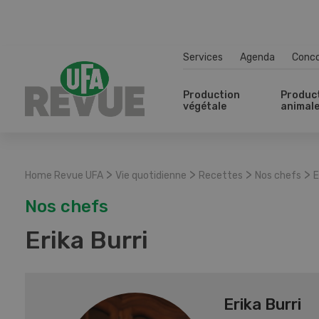
Services
Agenda
Conc
Production
Produc
végétale
animal
>
>
>
>
Home Revue UFA
Vie quotidienne
Recettes
Nos chefs
E
Nos chefs
Erika Burri
Erika Burri