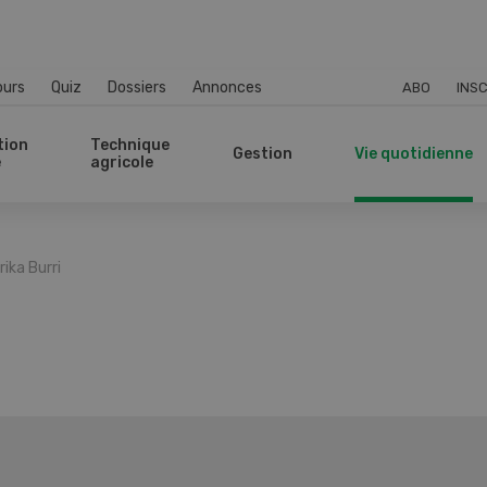
ours
Quiz
Dossiers
Annonces
ABO
INSC
tion
Technique
Gestion
Vie quotidienne
e
agricole
rika Burri