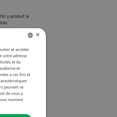
 On y produit la
ités
 de cet
×
rticiper aux
ka est aussi
tocker et accéder
GERMAN
ue votre adresse
FRENCH
icités et du
’audience et
ées à ces fins et
caractéristiques
urs peuvent se
oit de vous y
à tout moment