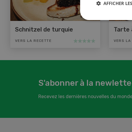
AFFICHER LES
Schnitzel de turquie
Tarte 
VERS LA RECETTE
VERS LA
S'abonner à la newlette
Recevez les dernières nouvelles du monde